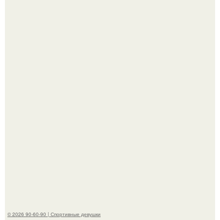
К началу 1980-х Кристи бринкли стала лицом
американского моделинга и главным воплощением
естественной привлекательности.
Талант - как и хорошие гены - часто передается по
наследству.
© 2026 90-60-90 | Спортивные девушки