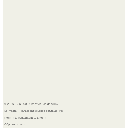
только для красоты, а теперь нейробиологи вроде как
нашли этому научное объяснение.
В стране зафиксировали аномальный психологический
сдвиг: переоценка ценностей и жесткая депрессия
теперь настигают парней на 10 лет раньше.
© 2026 90-60-90 | Спортивные девушки
Контакты
Пользовательское соглашение
Политика конфидециальности
Обратная связь