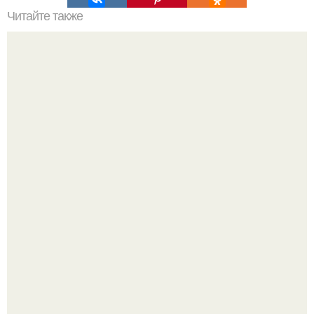
Читайте также
Виды женской одежды. 100 и 1 вид верхней одежды:
полный словарь видов пальто, курток и прочего
Анна, давно известная своим увлечением