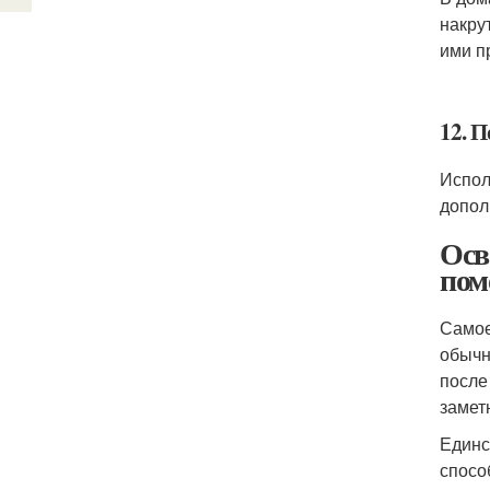
накру
ими п
12. 
Испол
допол
Осв
пом
Самое
обычн
после
замет
Единс
спосо