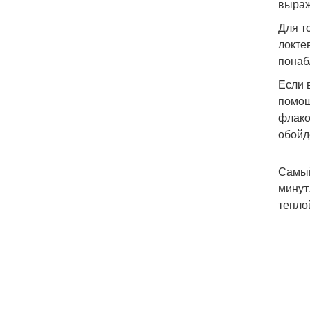
выраж
Для т
локте
понаб
Если 
помощ
флако
обойд
Самый
минут
тепло