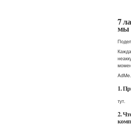
7 л
мы 
Подел
Кажда
неакк
момен
AdMe.
1. П
тут.
2. Ч
комп