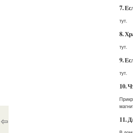
7. Ес
тут.
8. Хр
тут.
9. Е
тут.
10. 
Прикр
магни
⇦
11. 
В дом