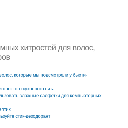
умных хитростей для волос,
ров
волос, которые мы подсмотрели у бьюти-
 простого кухонного сита
ользовать влажные салфетки для компьютерных
ептик
льзуйте стик-дезодорант