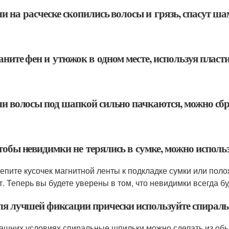
ли на расческе скопились волосы и грязь, спасут ш
аните фен и утюжок в одном месте, используя пласт
сли волосы под шапкой сильно пачкаются, можно сб
Чтобы невидимки не терялись в сумке, можно испол
епите кусочек магнитной ленты к подкладке сумки или пол
т. Теперь вы будете уверены в том, что невидимки всегда б
Для лучшей фиксации прически используйте спира
ашних условиях спиральные шпильки можно сделать из обы