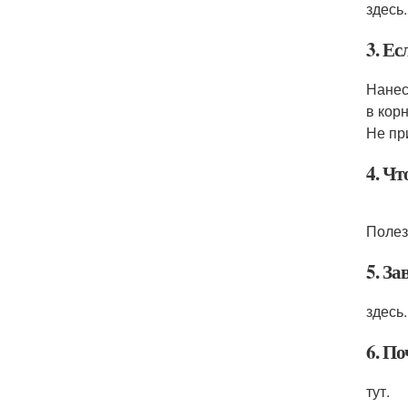
здесь.
3. Ес
Нанес
в кор
Не пр
4. Чт
Полезн
5. З
здесь.
6. П
тут.