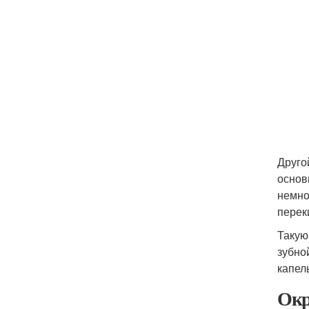
Друго
основ
немно
перек
Такую
зубно
капел
Окр