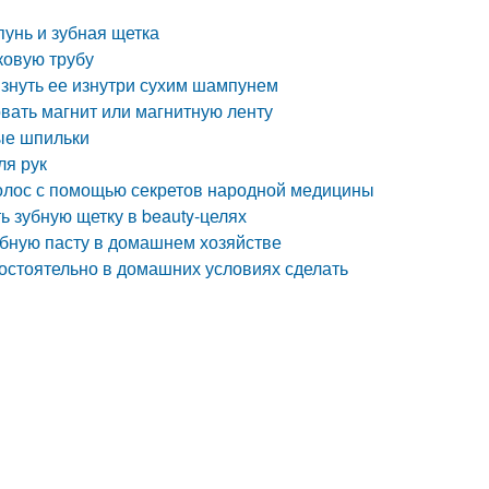
пунь и зубная щетка
ковую трубу
ызнуть ее изнутри сухим шампунем
овать магнит или магнитную ленту
ые шпильки
ля рук
волос с помощью секретов народной медицины
ь зубную щетку в beauty-целях
зубную пасту в домашнем хозяйстве
остоятельно в домашних условиях сделать