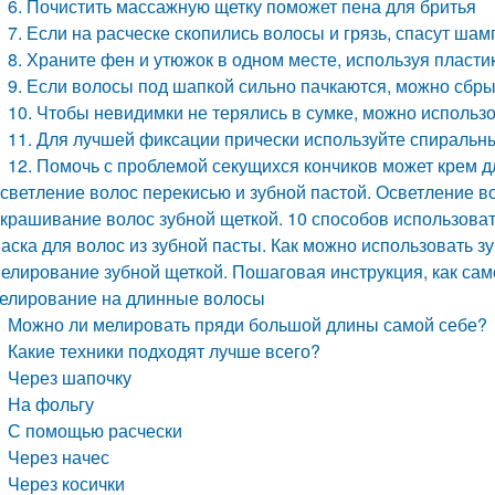
6. Почистить массажную щетку поможет пена для бритья
7. Если на расческе скопились волосы и грязь, спасут шам
8. Храните фен и утюжок в одном месте, используя пласти
9. Если волосы под шапкой сильно пачкаются, можно сбр
10. Чтобы невидимки не терялись в сумке, можно использ
11. Для лучшей фиксации прически используйте спиральн
12. Помочь с проблемой секущихся кончиков может крем д
светление волос перекисью и зубной пастой. Осветление 
крашивание волос зубной щеткой. 10 способов использоват
аска для волос из зубной пасты. Как можно использовать 
елирование зубной щеткой. Пошаговая инструкция, как сам
елирование на длинные волосы
Можно ли мелировать пряди большой длины самой себе?
Какие техники подходят лучше всего?
Через шапочку
На фольгу
С помощью расчески
Через начес
Через косички