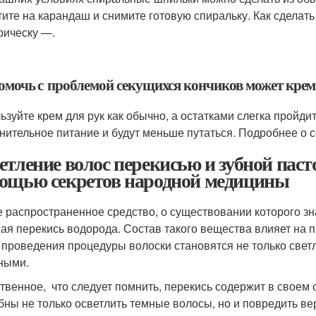
тите на карандаш и снимите готовую спиральку. Как сделать
рическу —.
Помочь с проблемой секущихся кончиков может крем
ьзуйте крем для рук как обычно, а остатками слегка пройдит
нительное питание и будут меньше путаться. Подробнее о со
етление волос перекисью и зубной пасто
ощью секретов народной медицины
 распространенное средство, о существовании которого зна
ая перекись водорода. Состав такого вещества влияет на 
 проведения процедуры волоски становятся не только светле
ными.
твенное, что следует помнить, перекись содержит в своем
бны не только осветлить темные волосы, но и повредить в