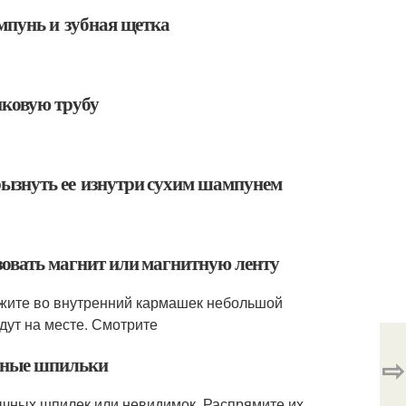
ампунь и зубная щетка
иковую трубу
рызнуть ее изнутри сухим шампунем
ьзовать магнит или магнитную ленту
ожите во внутренний кармашек небольшой
удут на месте. Смотрите
⇨
льные шпильки
чных шпилек или невидимок. Распрямите их,