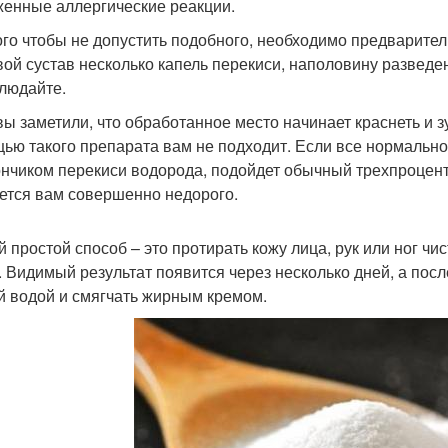
енные аллергические реакции.
ого чтобы не допустить подобного, необходимо предварител
вой сустав несколько капель перекиси, наполовину разведен
людайте.
вы заметили, что обработанное место начинает краснеть и зуд
ью такого препарата вам не подходит. Если все нормально,
нчиком перекиси водорода, подойдет обычный трехпроцентн
ется вам совершенно недорого.
 простой способ – это протирать кожу лица, рук или ног чи
. Видимый результат появится через несколько дней, а по
й водой и смягчать жирным кремом.