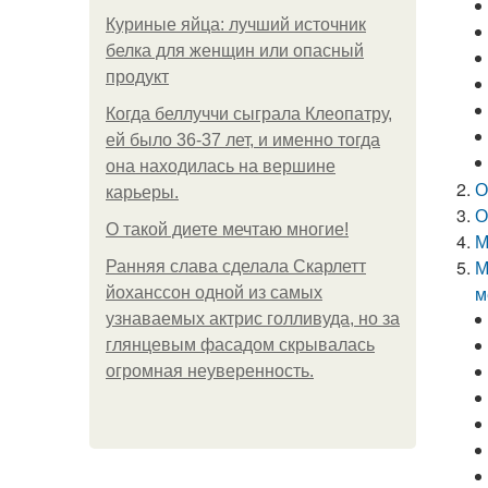
Куриные яйца: лучший источник
белка для женщин или опасный
продукт
Когда беллуччи сыграла Клеопатру,
ей было 36-37 лет, и именно тогда
она находилась на вершине
О
карьеры.
О
О такой диете мечтаю многие!
М
М
Ранняя слава сделала Скарлетт
м
йоханссон одной из самых
узнаваемых актрис голливуда, но за
глянцевым фасадом скрывалась
огромная неуверенность.