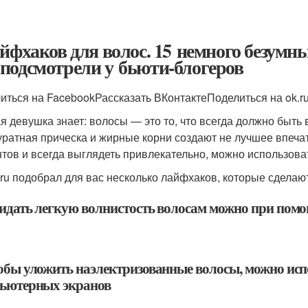
айфхаков для волос. 15 немного безумн
подсмотрели у бьюти-блогеров
иться на FacebookРассказать ВКонтактеПоделиться на ok.r
я девушка знает: волосы — это то, что всегда должно быть 
уратная прическа и жирные корни создают не лучшее впеча
тов и всегда выглядеть привлекательно, можно использова
ru подобрал для вас несколько лайфхаков, которые сделают
ридать легкую волнистость волосам можно при помо
тобы уложить наэлектризованные волосы, можно ис
ьютерных экранов