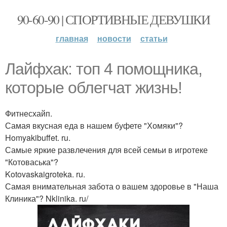
90-60-90 | СПОРТИВНЫЕ ДЕВУШКИ
главная
новости
статьи
Лайфхак: топ 4 помощника,
которые облегчат жизнь!
Фитнесхайп.
Самая вкусная еда в нашем буфете "Хомяки"?
Homyakibuffet. ru.
Самые яркие развлечения для всей семьи в игротеке
"Котоваська"?
Kotovaskaigroteka. ru.
Самая внимательная забота о вашем здоровье в "Наша
Клиника"? Nklinika. ru/