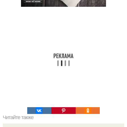
Читайте также