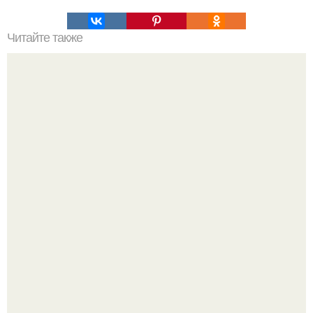
Читайте также
На олимпийских играх в Токио витает аура мировых
рекордов.