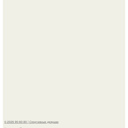
В этой истории не было подпольного кабинета и
"Мастера После Двухнедельных Курсов".
Анастасию Волочкову не раз упрекали в
приверженности устаревшим бьюти - процедурам.
© 2026 90-60-90 | Спортивные девушки