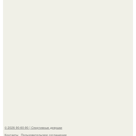
К началу 1980-х Кристи бринкли стала лицом
американского моделинга и главным воплощением
естественной привлекательности.
Артист джиган свои мускулы показал.
© 2026 90-60-90 | Спортивные девушки
Контакты
Пользовательское соглашение