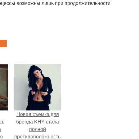
процессы возможны лишь при продолжительности
Новая съёмка для
сь
бренда KHY стала
а
полной
ню
противоположностью