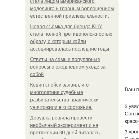
стала лицом американского
моделинга и главным воплощением
естественной привлекательности.
Новая съёмка для бренда KHY
стала полной противоположностью
образу, с которым кайли
ассоциировалась последние годы.
Ответы на самые популярные
вопросы о ежедневном уходе за
собой
Кевин спейси заявил, что
Ваш п
многолетние судебные
разбирательства практически
2 увя
уничтожили его состояние.
Сон н
Девушка решила провести
красо
необычный эксперимент и на
3 хро
протяжении 30 дней питалась
С теч