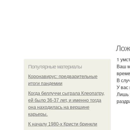
Лож
1 умс
Ваш мо
Популярные материалы
време
Коронавирус: предварительные
В случ
итоги пандемии
У вас
Когда беллуччи сыграла Клеопатру,
Лишь 
ей было 36-37 лет, и именно тогда
раздр
она находилась на вершине
карьеры.
К началу 1980-х Кристи бринкли