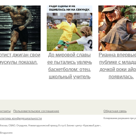
Petal.
ртист джиган свои
До мировой славы
Рианна впервые
мускулы показал.
ее пытались увлечь
публике с млад
баскетболом: отец,
дочкой роки ай
школьный учитель
появилась.
физкультуры и
поклонник этой
игры, записал дочь
в секцию.
онтакты
Пользовательское соглашение
Обратная связь
олитика конфидециальности
Копирование разрешено при у
 Москва, СВАО, Отрадное, Нововладыкинский проезд 8 стр.4, Бизнес-центр «Красивый дом»,
 Владыкино