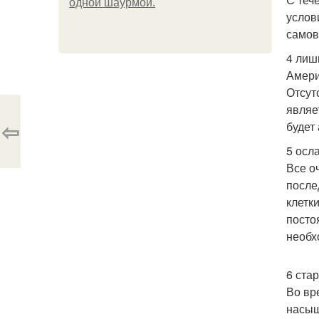
одной шаурмой.
услов
самов
4 лиш
Амери
Отсут
являе
⇦
будет
5 осл
Все о
после
клетк
посто
необх
6 ста
Во вр
насыщ