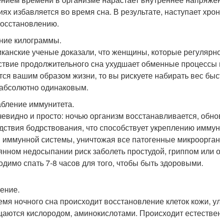
иях избавляется во время сна. В результате, наступает хро
осстановлению.
ние килограммы.
канские ученые доказали, что женщины, которые регулярн
ствие продолжительного сна ухудшает обменные процессы 
тся вашим образом жизни, то вы рискуете набирать вес быс
 абсолютно одинаковым.
абление иммунитета.
чевидно и просто: ночью организм восстанавливается, обно
дствия бодрствования, что способствует укреплению иммун
и иммунной системы, уничтожая все патогенные микроорга
янном недосыпании риск заболеть простудой, гриппом или о
одимо спать 7-8 часов для того, чтобы быть здоровыми.
рение.
емя ночного сна происходит восстановление клеток кожи, ул
аются кислородом, аминокислотами. Происходит естестве