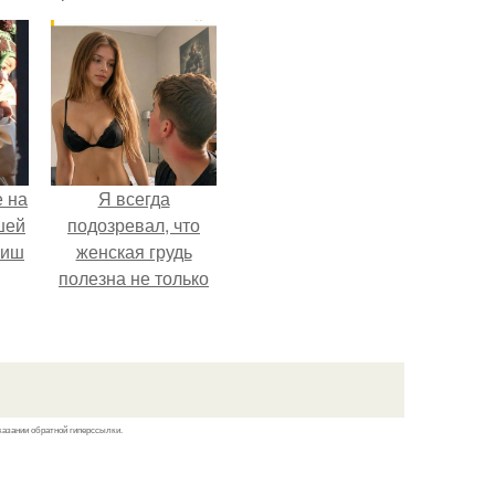
образу, с которым
кайли
ассоциировалась
последние годы.
 на
Я всегда
шей
подозревал, что
риш
женская грудь
полезна не только
для красоты, а
теперь
нейробиологи
вроде как нашли
этому научное
казании обратной гиперссылки.
объяснение.