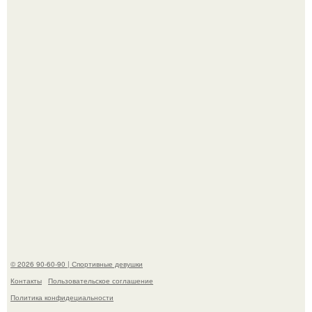
американского моделинга и главным воплощением
естественной привлекательности.
Горяча - Маргарет куолли на съёмках нового клипа
House Tour - актриса не только появилась в кадре, но и
выступила в роли сорежиссёра проекта.
© 2026 90-60-90 | Спортивные девушки
Контакты
Пользовательское соглашение
Политика конфидециальности