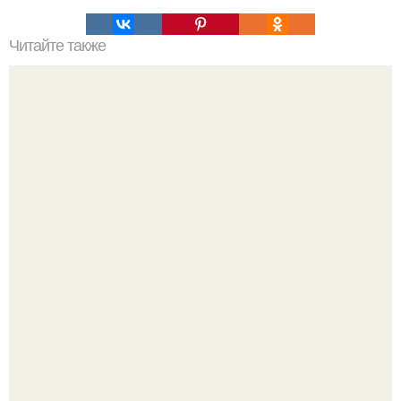
Читайте также
ТОП 5 фасонов летних платьев для женщин после 50
лет. Самые лучшие фасоны