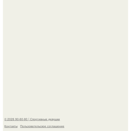
Новая волна споров началась после выхода клипа на
песню Petal.
К началу 1980-х Кристи бринкли стала лицом
американского моделинга и главным воплощением
естественной привлекательности.
© 2026 90-60-90 | Спортивные девушки
Контакты
Пользовательское соглашение