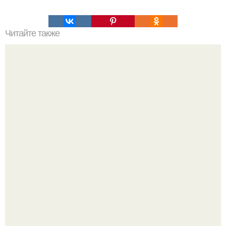
Читайте также
Диетические блинчики на кефире.
13 лет на шее - буквально.