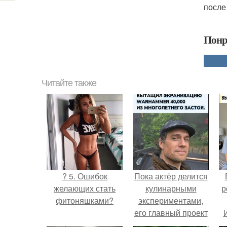
после
Понр
Читайте также
? 5. Ошибок
Пока актёр делится
желающих стать
кулинарными
р
фитоняшками?
экспериментами,
его главный проект
сделал серьёзный