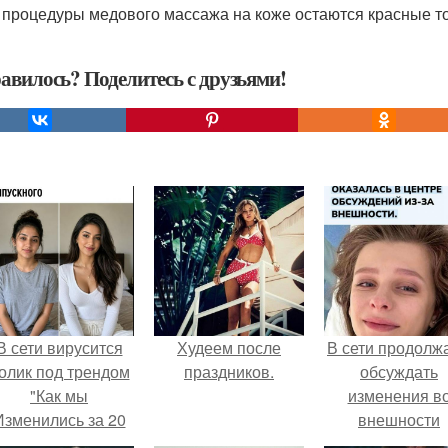
 процедуры медового массажа на коже остаются красные точ
авилось? Поделитесь с друзьями!
В сети вирусится
Худеем после
В сети продолж
олик под трендом
праздников.
обсуждать
"Как мы
изменения в
Изменились за 20
внешности
лет".
актрисы.