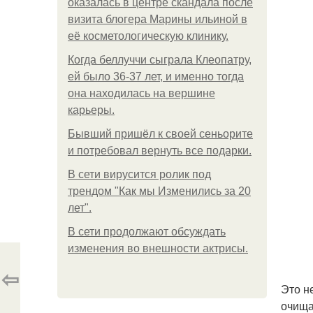
оказалась в центре скандала после
визита блогера Марины ильиной в
её косметологическую клинику.
Когда беллуччи сыграла Клеопатру,
ей было 36-37 лет, и именно тогда
она находилась на вершине
карьеры.
Бывший пришёл к своей сеньорите
и потребовал вернуть все подарки.
В сети вирусится ролик под
трендом "Как мы Изменились за 20
лет".
В сети продолжают обсуждать
изменения во внешности актрисы.
⇦
Это н
очища