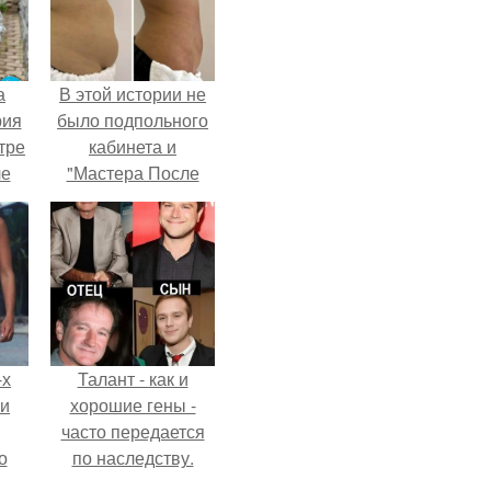
а
В этой истории не
рия
было подпольного
тре
кабинета и
ле
"Мастера После
а
Двухнедельных
й в
Курсов".
кую
-х
Талант - как и
ли
хорошие гены -
часто передается
о
по наследству.