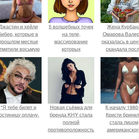
Джастин и хейли
5 волшебных точек
Жена Курбан
бибер, которые в
на теле,
Омарова Вале
прошлом месяце
массирование
оказалась в цен
тметили восьмую
которых
скандала пос
годовщину
способствует
визита блогер
омолвки, показали
похудению?
Марины ильино
новые фото с
её
совместного
косметологичес
отдыха.
клинику.
"Я тебе билет и
Новая съёмка для
К началу 1980
остиницу оплачу.
бренда KHY стала
Кристи бринк
полной
стала лицом
противоположностью
американског
образу, с которым
моделинга и