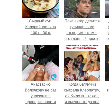
Сырный суп.
Пока актёр делится
Калорийность на
кулинарными
100 г - 30 к.
экспериментами,
его главный проект
о
сделал серьёзный
шаг вперёд.
п
Анастасию
Когда беллуччи
Волочкову не раз
сыграла Клеопатру,
г
упрекали в
ей было 36-37 лет,
приверженности
и именно тогда она
устаревшим бьюти -
находилась на