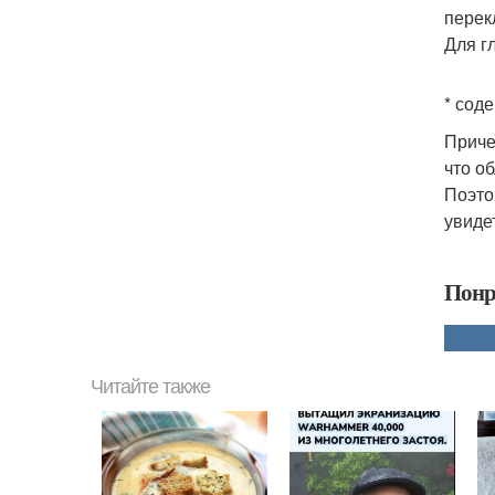
перек
Для г
* сод
Приче
что о
Поэто
увиде
Понр
Читайте также