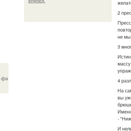
вперёд.
желат
2 пре
Пресс
повто
не мы
3 мно
Истин
массу
упраж
⇦
4 раз
На са
вы уж
брюшн
Именн
- "Ниж
И нел