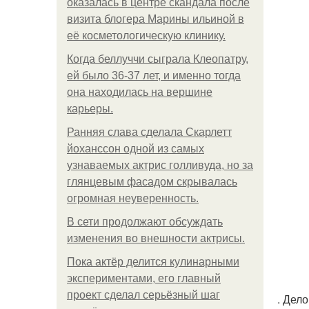
оказалась в центре скандала после
визита блогера Марины ильиной в
её косметологическую клинику.
Когда беллуччи сыграла Клеопатру,
ей было 36-37 лет, и именно тогда
она находилась на вершине
карьеры.
Ранняя слава сделала Скарлетт
йоханссон одной из самых
узнаваемых актрис голливуда, но за
глянцевым фасадом скрывалась
огромная неуверенность.
В сети продолжают обсуждать
изменения во внешности актрисы.
Пока актёр делится кулинарными
экспериментами, его главный
проект сделал серьёзный шаг
. Дел