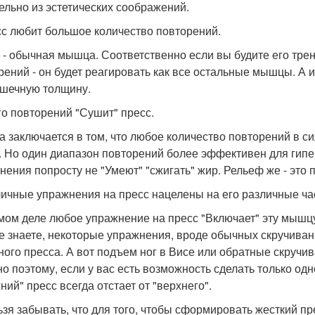
ельно из эстетических соображений.
сс любит большое количество повторений.
 - обычная мышца. Соответственно если вы будите его тре
рений - он будет реагировать как все остальные мышцы. А 
шечную толщину.
го повторений "Сушит" пресс.
а заключается в том, что любое количество повторений в си
. Но один диапазон повторений более эффективен для гипе
нения попросту не "Умеют" "сжигать" жир. Рельеф же - это 
личные упражнения на пресс нацелены на его различные ча
мом деле любое упражнение на пресс "Включает" эту мышцу ц
е знаете, некоторые упражнения, вроде обычных скручиван
ого пресса. А вот подъем ног в Висе или обратные скручив
о поэтому, если у вас есть возможность сделать только о
ний" пресс всегда отстает от "верхнего".
ьзя забывать, что для того, чтобы сформировать жесткий п