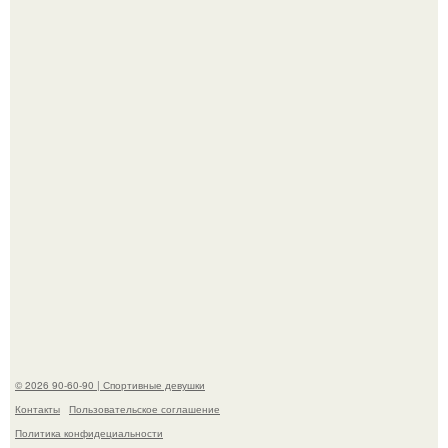
Новая волна споров началась после выхода клипа на
песню Petal.
К началу 1980-х Кристи бринкли стала лицом
американского моделинга и главным воплощением
естественной привлекательности.
© 2026 90-60-90 | Спортивные девушки
Контакты
Пользовательское соглашение
Политика конфидециальности