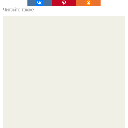
Читайте также
Упражнение от обвисшего живота, просто бомба,
помогает на 100%.
13 лет на шее - буквально.