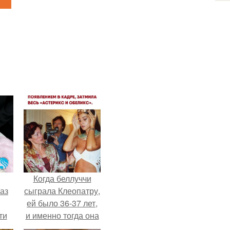
Когда беллуччи
аз
сыграла Клеопатру,
ей было 36-37 лет,
ти
и именно тогда она
ти -
находилась на