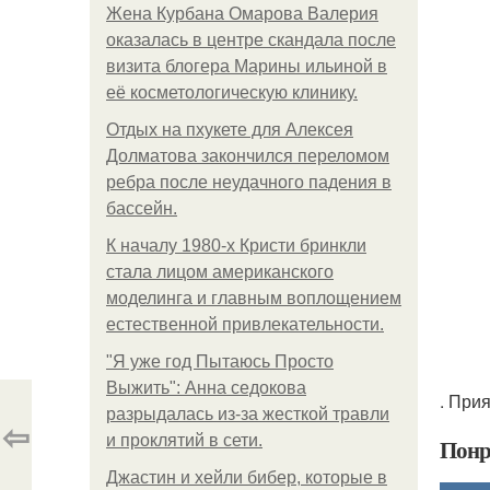
Жена Курбана Омарова Валерия
оказалась в центре скандала после
визита блогера Марины ильиной в
её косметологическую клинику.
Отдых на пхукете для Алексея
Долматова закончился переломом
ребра после неудачного падения в
бассейн.
К началу 1980-х Кристи бринкли
стала лицом американского
моделинга и главным воплощением
естественной привлекательности.
"Я уже год Пытаюсь Просто
Выжить": Анна седокова
. При
разрыдалась из-за жесткой травли
⇦
и проклятий в сети.
Понр
Джастин и хейли бибер, которые в