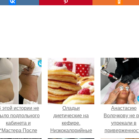
 этой истории не
Оладьи
Анастасию
ыло подпольного
диетические на
Волочкову не р
кабинета и
кефире.
упрекали в
"Мастера После
Низкокалорийные
приверженнос
Двухнедельных
оладьи на кефире.
устаревшим бью