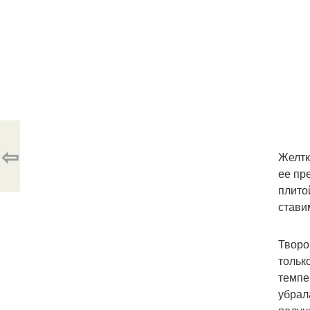
⇦
Желтк
ее пр
плито
стави
Творо
тольк
темпе
убрал