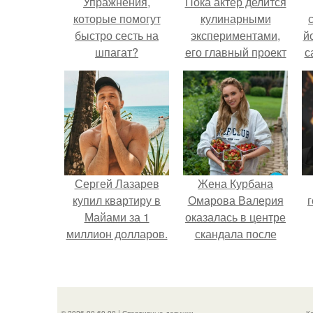
Упражнения,
Пока актёр делится
которые помогут
кулинарными
быстро сесть на
экспериментами,
й
шпагат?
его главный проект
с
сделал серьёзный
шаг вперёд.
Сергей Лазарев
Жена Курбана
купил квартиру в
Омарова Валерия
г
Майами за 1
оказалась в центре
миллион долларов.
скандала после
визита блогера
Марины ильиной в
её
косметологическую