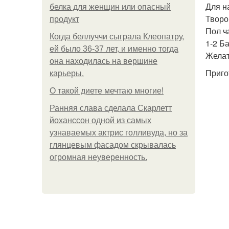
Для н
белка для женщин или опасный
Творог
продукт
Пол ч
Когда беллуччи сыграла Клеопатру,
1-2 Б
ей было 36-37 лет, и именно тогда
Желат
она находилась на вершине
Приго
карьеры.
О такой диете мечтаю многие!
Ранняя слава сделала Скарлетт
йоханссон одной из самых
узнаваемых актрис голливуда, но за
глянцевым фасадом скрывалась
огромная неуверенность.