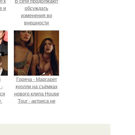
л к
В сети продолжают
е и
обсуждать
изменения во
внешности
актрисы.
и
Горяча - Маргарет
 -
куолли на съёмках
тся
нового клипа House
.
Tour - актриса не
только появилась в
кадре, но и
выступила в роли
сорежиссёра