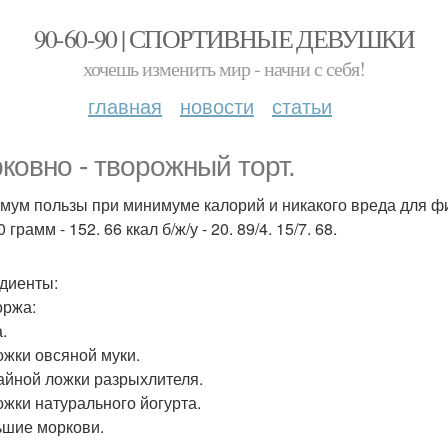
90-60-90 | СПОРТИВНЫЕ ДЕВУШКИ
хочешь изменить мир - начни с себя!
главная
новости
статьи
ковно - творожный торт.
мум пользы при минимуме калорий и никакого вреда для ф
 грамм - 152. 66 ккал б/ж/у - 20. 89/4. 15/7. 68.
диенты:
оржа:
.
ложки овсяной муки.
айной ложки разрыхлителя.
ложки натурального йогурта.
ьшие моркови.