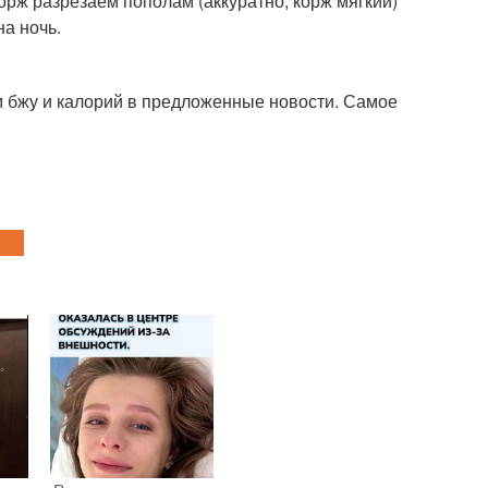
орж разрезаем пополам (аккуратно, корж мягкий)
на ночь.
 бжу и калорий в предложенные новости. Самое