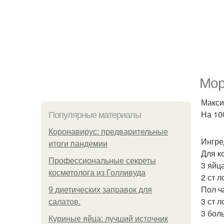
Мор
Макси
На 100
Популярные материалы
Коронавирус: предварительные
Ингре
итоги пандемии
Для к
Профессиональные секреты
3 яйца
косметолога из Голливуда
2 ст 
Пол ч
9 диетических заправок для
3 ст 
салатов.
3 бол
Куриные яйца: лучший источник