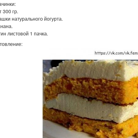
ачинки:
 300 гр.
ашки натурального йогурта.
анана.
ин листовой 1 пачка.
товление: