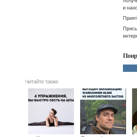
получ
и нан
Прият
Присы
интер
Понр
Читайте также