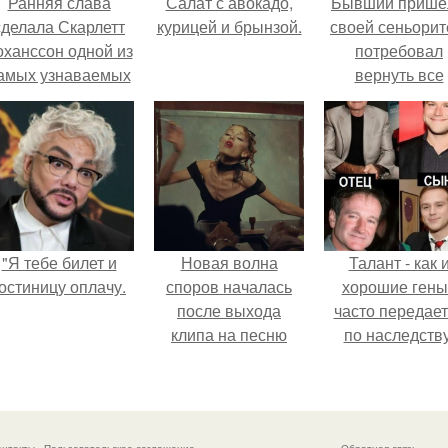
Ранняя слава
Салат с авокадо,
Бывший пришё
сделала Скарлетт
курицей и брынзой.
своей сеньорит
оханссон одной из
потребовал
амых узнаваемых
вернуть все
актрис голливуда,
подарки.
но за глянцевым
фасадом
скрывалась
огромная
неуверенность.
"Я тебе билет и
Новая волна
Талант - как 
остиницу оплачу.
споров началась
хорошие гены
после выхода
часто передае
клипа на песню
по наследству
Petal.