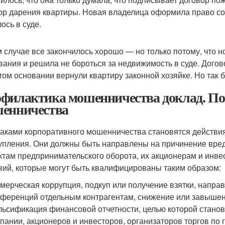
ор дарения квартиры. Новая владелица оформила право соб
ось в суде.
м случае все закончилось хорошо — но только потому, что 
вания и решила не бороться за недвижимость в суде. Дого
этом основании вернули квартиру законной хозяйке. Но так б
филактика мошенничества доклад. По
енничества
аками корпоративного мошенничества становятся действия,
упления. Они должны быть направлены на причинение вред
ктам предпринимательского оборота, их акционерам и инв
вий, которые могут быть квалифицированы таким образом:
мерческая коррупция, подкуп или получение взятки, напр
ференций отдельным контрагентам, снижение или завышен
ьсификация финансовой отчетности, целью которой станов
пании, акционеров и инвесторов, организаторов торгов по