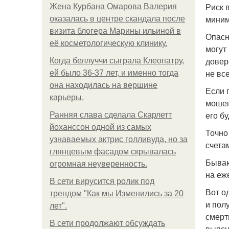
Риск 
Жена Курбана Омарова Валерия
миним
оказалась в центре скандала после
визита блогера Марины ильиной в
Опасн
её косметологическую клинику.
могут
довер
Когда беллуччи сыграла Клеопатру,
не вс
ей было 36-37 лет, и именно тогда
она находилась на вершине
Если 
карьеры.
мошен
его б
Ранняя слава сделала Скарлетт
йоханссон одной из самых
Точно
узнаваемых актрис голливуда, но за
счета
глянцевым фасадом скрывалась
Бываю
огромная неуверенность.
на еж
В сети вирусится ролик под
Вот о
трендом "Как мы Изменились за 20
и пол
лет".
смерт
В сети продолжают обсуждать
выясн