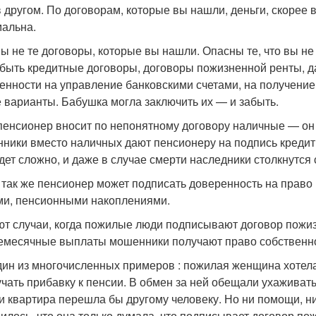
в другом. По договорам, которые вы нашли, деньги, скорее в
альна.
ы не те договоры, которые вы нашли. Опасны те, что вы не 
 быть кредитные договоры, договоры пожизненной ренты, д
енности на управление банковскими счетами, на получени
е варианты. Бабушка могла заключить их — и забыть.
пенсионер вносит по непонятному договору наличные — он т
ники вместо наличных дают пенсионеру на подпись кредит
удет сложно, и даже в случае смерти наследники столкнутся
 так же пенсионер может подписать доверенность на прав
ми, пенсионными накоплениями.
т случаи, когда пожилые люди подписывают договор пожиз
емесячные выплаты мошенники получают право собственно
дин из многочисленных примеров : пожилая женщина хотел
учать прибавку к пенсии. В обмен за ней обещали ухаживать
и квартира перешла бы другому человеку. Но ни помощи, н
илось, что она только думала, что подписывает договор по