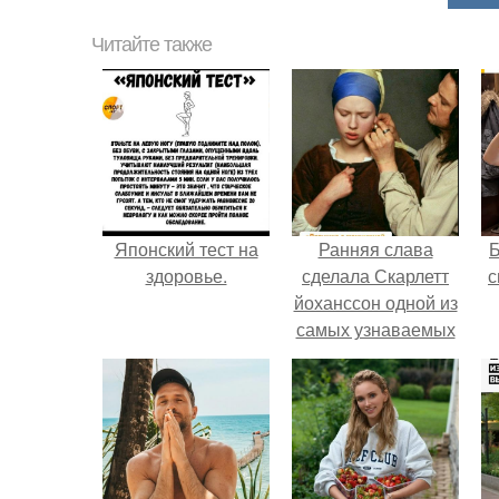
Читайте также
Японский тест на
Ранняя слава
здоровье.
сделала Скарлетт
с
йоханссон одной из
самых узнаваемых
актрис голливуда,
но за глянцевым
фасадом
скрывалась
огромная
неуверенность.