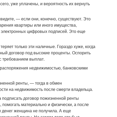
сего, уже уплачены, и вероятность их вернуть
видите, — если они, конечно, существуют. Это
арения квартиры или иного имущества,
е электронных цифровых подписей. Это еще
еряет только эти наличные. Гораздо хуже, когда
ный договор под высокие проценты. Оспорить
 с требованием выплат.
о распоряжения недвижимостью, банковскими
ненной ренты, — тогда в обмен
сти на недвижимость после смерти владельца.
а подписать договор пожизненной ренты
, помогать материально и физически, а после
и денег женщина не получила. А еще
жизненной ренты. На самом деле это был