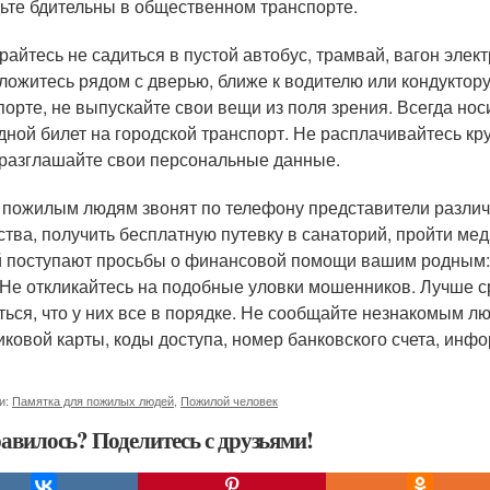
ьте бдительны в общественном транспорте.
райтесь не садиться в пустой автобус, трамвай, вагон электр
ложитесь рядом с дверью, ближе к водителю или кондуктор
порте, не выпускайте свои вещи из поля зрения. Всегда нос
дной билет на городской транспорт. Не расплачивайтесь 
разглашайте свои персональные данные.
 пожилым людям звонят по телефону представители разли
ства, получить бесплатную путевку в санаторий, пройти ме
 поступают просьбы о финансовой помощи вашим родным: 
п. Не откликайтесь на подобные уловки мошенников. Лучше 
ться, что у них все в порядке. Не сообщайте незнакомым 
иковой карты, коды доступа, номер банковского счета, ин
и:
Памятка для пожилых людей
,
Пожилой человек
авилось? Поделитесь с друзьями!