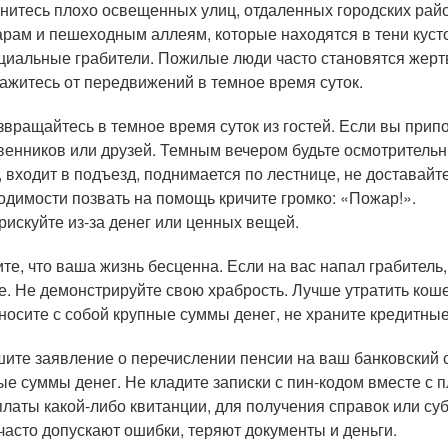
нитесь плохо освещенных улиц, отдаленных городских райо
арам и пешеходным аллеям, которые находятся в тени кусто
циальные грабители. Пожилые люди часто становятся жерт
ажитесь от передвижений в темное время суток.
звращайтесь в темное время суток из гостей. Если вы припо
венников или друзей. Темным вечером будьте осмотрительны
, входит в подъезд, поднимается по лестнице, не доставайт
одимости позвать на помощь кричите громко: «Пожар!».
рискуйте из-за денег или ценных вещей.
те, что ваша жизнь бесценна. Если на вас напал грабитель,
е. Не демонстрируйте свою храбрость. Лучше утратить коше
носите с собой крупные суммы денег, не храните кредитные
ите заявление о перечислении пенсии на ваш банковский сч
ые суммы денег. Не кладите записки с пин-кодом вместе с 
платы какой-либо квитанции, для получения справок или с
часто допускают ошибки, теряют документы и деньги.