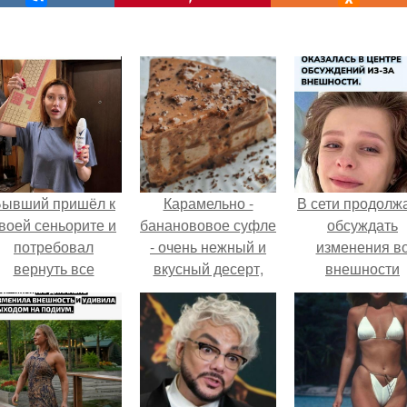
Бывший пришёл к
Карамельно -
В сети продолж
воей сеньорите и
бананововое суфле
обсуждать
потребовал
- очень нежный и
изменения в
вернуть все
вкусный десерт,
внешности
подарки.
готовится очень и
актрисы.
очень легко!