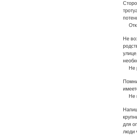
Сторо
троту
потен
Отк
Не во
родст
улице
необх
Не 
Помни
имеет
Не 
Напиш
крупн
для о
люди 