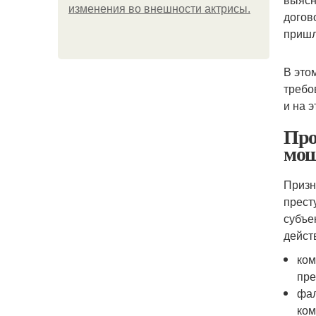
изменения во внешности актрисы.
догов
пришл
В это
требо
и на 
Про
мош
Призн
прест
субъе
дейст
ком
пре
фал
ком