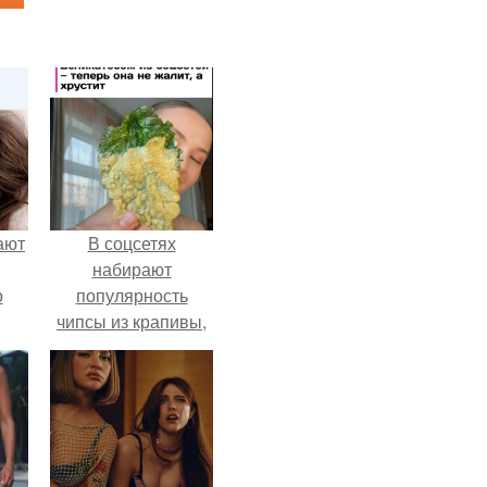
ают
В соцсетях
набирают
о
популярность
чипсы из крапивы,
которые
пользователи в
комментариях
называют
неожиданно
вкусными.