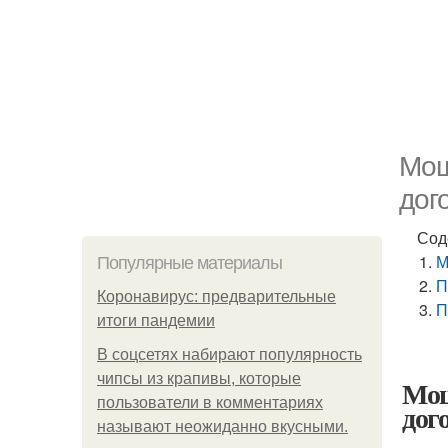
Мош
дог
Сод
М
Популярные материалы
П
Коронавирус: предварительные
П
итоги пандемии
В соцсетях набирают популярность
чипсы из крапивы, которые
Мош
пользователи в комментариях
дог
называют неожиданно вкусными.