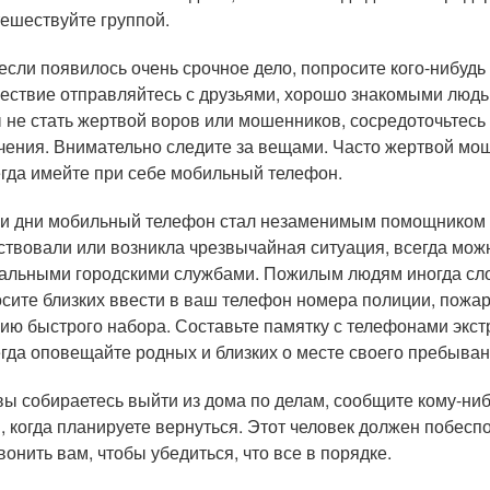
ешествуйте группой.
если появилось очень срочное дело, попросите кого-нибудь
ествие отправляйтесь с друзьями, хорошо знакомыми людьм
 не стать жертвой воров или мошенников, сосредоточьтесь
чения. Внимательно следите за вещами. Часто жертвой мо
гда имейте при себе мобильный телефон.
и дни мобильный телефон стал незаменимым помощником 
ствовали или возникла чрезвычайная ситуация, всегда можн
альными городскими службами. Пожилым людям иногда сло
сите близких ввести в ваш телефон номера полиции, пожар
ию быстрого набора. Составьте памятку с телефонами экст
гда оповещайте родных и близких о месте своего пребыван
вы собираетесь выйти из дома по делам, сообщите кому-ниб
, когда планируете вернуться. Этот человек должен побеспок
вонить вам, чтобы убедиться, что все в порядке.