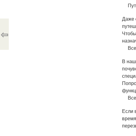
Пут
Даже 
путеш
⇦
Чтобы
назна
Все
В наш
почув
специ
Попро
функц
Все
Если 
время
перез