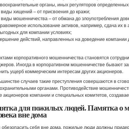
воохранительные органы, иных регуляторов определенных 
 виды хищений – от присвоения до кражи;
 виды мошенничества – от обмана до злоупотребления дов
равомерное использование активов, например, сдача их в
ыгодных для компании условиях;
ершение действий, направленных на доведение компании д
ктами корпоративного мошенничества становятся сотрудник
жеров. Иногда в корпоративном мошенничестве бывают з
нить ущерб коммерческим интересам других акционеров.
ьшинстве случаев такие преступления совершаются в сгово
охранительными органами. Противодействие мошенничеству
е акционеров компании и специальных комитетов, создавае
ятка для пожилых людей. Памятка о м
овека вне дома
 обезопасить себя вне дома, пожилые люди должны приде