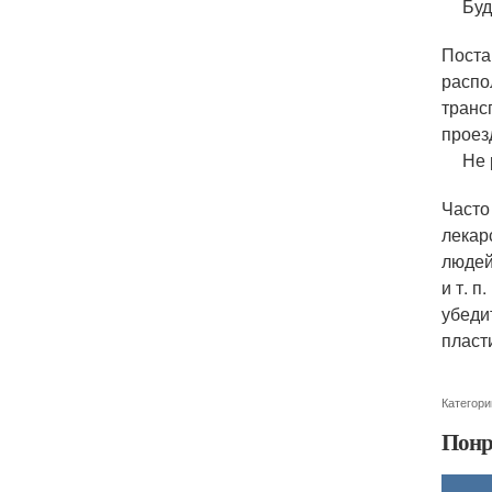
Буд
Поста
распо
транс
проез
Не 
Часто
лекар
людей
и т. 
убеди
пласт
Категори
Понр