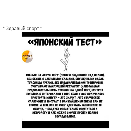
* Здравый спорт *