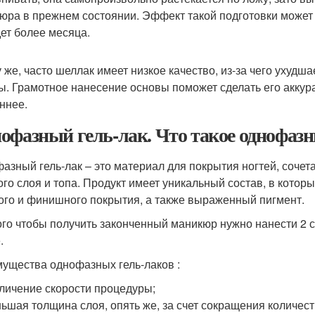
юра в прежнем состоянии. Эффект такой подготовки может 
дет более месяца.
у же, часто шеллак имеет низкое качество, из-за чего ухудш
ы. Грамотное нанесение основы поможет сделать его аккура
ннее.
офазный гель-лак. Что такое однофазн
азный гель-лак – это материал для покрытия ногтей, сочет
ого слоя и топа. Продукт имеет уникальный состав, в кото
ого и финишного покрытия, а также выраженный пигмент.
ого чтобы получить законченный маникюр нужно нанести 2 с
.
ущества однофазных гель-лаков :
личение скорости процедуры;
ьшая толщина слоя, опять же, за счет сокращения количест