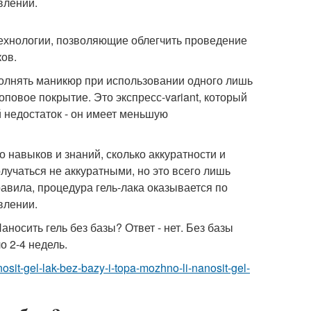
влении.
ехнологии, позволяющие облегчить проведение
ков.
полнять маникюр при использовании одного лишь
оповое покрытие. Это экспресс-variant, который
 недостаток - он имеет меньшую
о навыков и знаний, сколько аккуратности и
учаться не аккуратными, но это всего лишь
авила, процедура гель-лака оказывается по
влении.
носить гель без базы? Ответ - нет. Без базы
о 2-4 недель.
osit-gel-lak-bez-bazy-i-topa-mozhno-li-nanosit-gel-