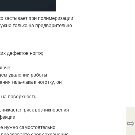
пко застывает при полимеризации
нужно только на предварительно
их дефектов ногтя;
ярче;
щем удалении работы;
ия гель-лака к ноготку, он
на поверхность.
 снижается риск возникновения
фекции.
⇨
не нужно самостоятельно
ы продлеваете срок сохранения