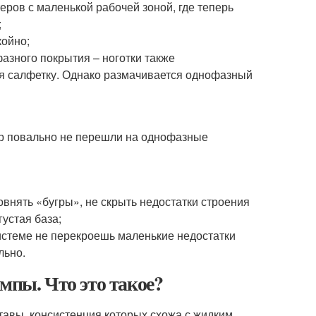
еров с маленькой рабочей зоной, где теперь
;
койно;
фазного покрытия – ноготки также
ия салфетку. Однако размачивается однофазный
ор повально не перешли на однофазные
овнять «бугры», не скрыть недостатки строения
густая база;
системе не перекроешь маленькие недостатки
льно.
мпы. Что это такое?
тавы, консистенция которых схожа с жидким