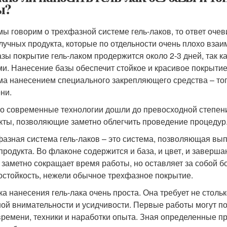
ы?
мы говорим о трехфазной системе гель-лаков, то ответ очевид
лучных продукта, которые по отдельности очень плохо вза
азы покрытие гель-лаком продержится около 2-3 дней, так к
ми. Нанесение базы обеспечит стойкое и красивое покрытие
ма нанесением специального закрепляющего средства – топ
ни.
о современные технологии дошли до превосходной степени
кты, позволяющие заметно облегчить проведение процедур
азная система гель-лаков – это система, позволяющая вы
продукта. Во флаконе содержится и база, и цвет, и заверша
и заметно сокращает время работы, но оставляет за собой 
остойкость, нежели обычное трехфазное покрытие.
ка нанесения гель-лака очень проста. Она требует не стольк
ой внимательности и усидчивости. Первые работы могут пол
времени, техники и наработки опыта. Зная определенные пр