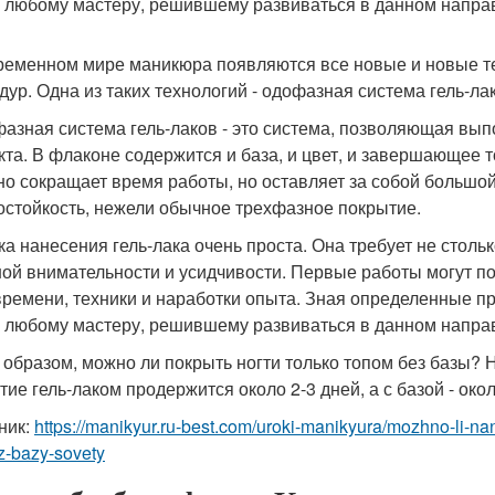
 любому мастеру, решившему развиваться в данном напра
ременном мире маникюра появляются все новые и новые т
дур. Одна из таких технологий - одофазная система гель-ла
азная система гель-лаков - это система, позволяющая вы
кта. В флаконе содержится и база, и цвет, и завершающее т
но сокращает время работы, но оставляет за собой большой
остойкость, нежели обычное трехфазное покрытие.
ка нанесения гель-лака очень проста. Она требует не стольк
ой внимательности и усидчивости. Первые работы могут пол
времени, техники и наработки опыта. Зная определенные пр
 любому мастеру, решившему развиваться в данном напра
 образом, можно ли покрыть ногти только топом без базы? На
тие гель-лаком продержится около 2-3 дней, а с базой - окол
ник:
https://manikyur.ru-best.com/uroki-manikyura/mozhno-li-nan
z-bazy-sovety