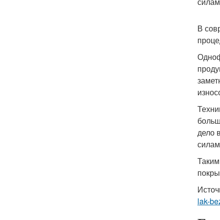
силам
В сов
проце
Одноф
проду
замет
износ
Техни
больш
дело 
силам
Таким
покры
Источ
lak-be