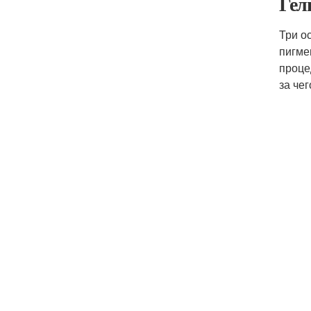
Гел
Три о
пигме
проце
за че