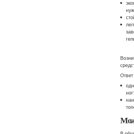
эко
нуж
сто
лег
зав
гел
Возни
средс
Ответ
одн
ног
нан
топ
Мож
В общ