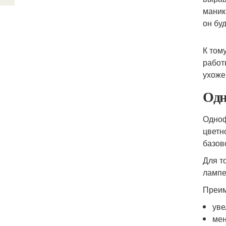
маник
он бу
К том
работ
ухоже
Одн
Одноф
цветн
базов
Для т
лампе
Преим
уве
мен