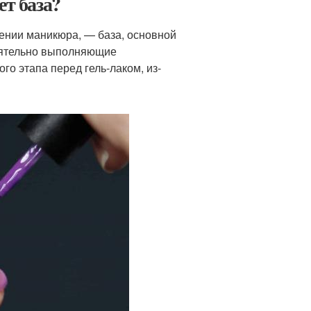
ет база?
ении маникюра, — база, основной
тоятельно выполняющие
го этапа перед гель-лаком, из-