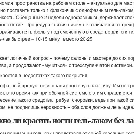
номия пространства на рабочем столе – актуально для маст
но поставить только 1 флакончик с однофазным гель-лаком
йкость. Обещанные 2 недели однофазник выдерживает спо
кое снятие. Процедура снятия ничем не отличается от трех
орачиваются в фольгу под смоченную в средстве для снят
ь-лак быстрее – 10-15 минут вместо 20-25.
кает логичный вопрос – почему салоны и мастера до сих п
тва, а продолжают «мучиться» с трехступенчатой системой.
 кроется в недостатках такого покрытия:
офазный продукт не исправит ногтевую пластину. Им не ср
тя, в то время как при обычной системе с этим справляется 
есение такого средства требует сноровки, ведь при такой 
ом, не подпилишь неровность – оба слоя должны лечь идеа
но ли красить ногти гель-лаком без ла
ем понимании гель-лаки представляют собой красящие сос