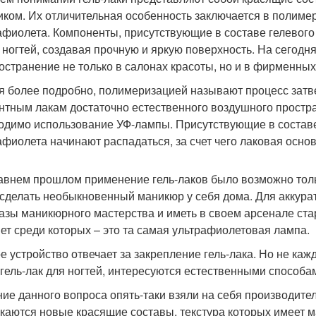
иком. Их отличительная особенность заключается в полимер
афиолета. Компоненты, присутствующие в составе гелевого
 ногтей, создавая прочную и яркую поверхность. На сегод
остранение не только в салонах красоты, но и в фирменных
я более подробно, полимеризацией называют процесс затв
нтным лакам достаточно естественного воздушного простра
одимо использование УФ-лампы. Присутствующие в состав
афиолета начинают распадаться, за счет чего лаковая основ
авнем прошлом применение гель-лаков было возможно толь
 сделать необыкновенный маникюр у себя дома. Для аккура
 азы маникюрного мастерства и иметь в своем арсенале ст
ет среди которых – это та самая ультрафиолетовая лампа.
е устройство отвечает за закрепление гель-лака. Но не каж
 гель-лак для ногтей, интересуются естественными способа
ие данного вопроса опять-таки взяли на себя производител
каются новые красящие составы, текстура которых имеет 