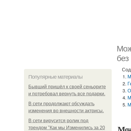
Мож
без
Сод
М
Популярные материалы
Г
Бывший пришёл к своей сеньорите
О
и потребовал вернуть все подарки.
М
В сети продолжают обсуждать
М
изменения во внешности актрисы.
В сети вирусится ролик под
Мож
трендом "Как мы Изменились за 20