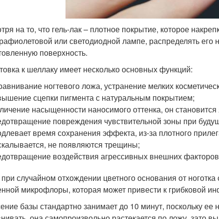
тря на то, что гель-лак – плотное покрытие, которое накре
трафиолетовой или светодиодной лампе, распределять его 
товленную поверхность.
товка к шеллаку имеет несколько основных функций:
авнивание ногтевого ложа, устранение мелких косметическ
ышение сцепки пигмента с натуральным покрытием;
личение насыщенности наносимого оттенка, он становится 
дотвращение повреждения чувствительной зоны при буду
длевает время сохранения эффекта, из-за плотного прилеган
скалывается, не появляются трещины;
дотвращение воздействия агрессивных внешних факторов 
 при случайном отхождении цветного основания от ноготка
енной микрофлоры, которая может привести к грибковой ин
ение базы стандартно занимает до 10 минут, поскольку ее 
нивать, она самопроизвольно растекается по ложу, зато в