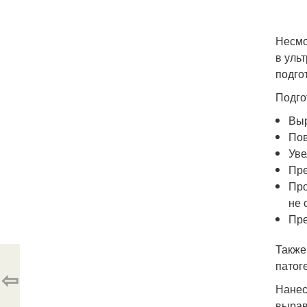
Несмо
в уль
подго
Подго
Выр
Пов
Уве
Пре
Про
не 
Пре
Также
патог
⇦
Нанес
вырав