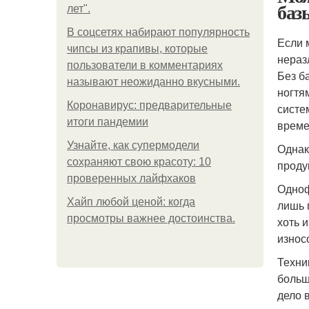
баз
лет".
В соцсетях набирают популярность
Если 
чипсы из крапивы, которые
нераз
пользователи в комментариях
Без б
называют неожиданно вкусными.
ногтя
Коронавирус: предварительные
систе
итоги пандемии
време
Узнайте, как супермодели
Однак
сохраняют свою красоту: 10
проду
проверенных лайфхаков
Одноф
Хайп любой ценой: когда
лишь 
просмотры важнее достоинства.
хоть 
износ
Техни
больш
дело 