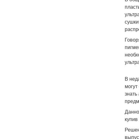
пласт
ультр
сушки
распр
Говор
пигме
необх
ультр
В нед
могут
знать
предм
Данно
купив
Решен
выпус