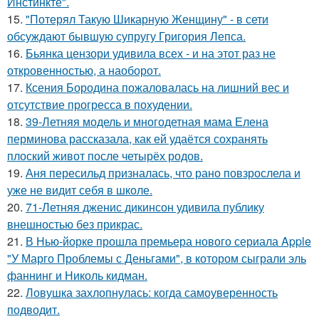
Инстинкте".
15.
"Потерял Такую Шикарную Женщину" - в сети
обсуждают бывшую супругу Григория Лепса.
16.
Бьянка цензори удивила всех - и на этот раз не
откровенностью, а наоборот.
17.
Ксения Бородина пожаловалась на лишний вес и
отсутствие прогресса в похудении.
18.
39-Летняя модель и многодетная мама Елена
перминова рассказала, как ей удаётся сохранять
плоский живот после четырёх родов.
19.
Аня пересильд призналась, что рано повзрослела и
уже не видит себя в школе.
20.
71-Летняя дженис дикинсон удивила публику
внешностью без прикрас.
21.
В Нью-йорке прошла премьера нового сериала Apple
"У Марго Проблемы с Деньгами", в котором сыграли эль
фаннинг и Николь кидман.
22.
Ловушка захлопнулась: когда самоуверенность
подводит.