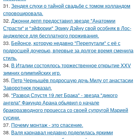
31.
Зендея слухи о тайной свадьбе с томом холландом
спровоцировала.
32.
Джонни депп предоставил звезде "Анатомии
Страсти" и "эйфории" Эрику Дэйну свой особняк в Лос-
анджелесе для бесплатного проживания.
33.
Бейонсе, которую недавно "Перепутали" с её с
подросшей дочерью, впервые за долгое время сменила
стиль.
34.
В Италии состоялось торжественное открытие XXV
зимних олимпийских игр.
35.
Петр Чернышёв подросшую дочь Милу от анастасии
Заворотнюк показал.
36.
"Развод Спустя 19 лет Брака" - звезда "дикого
ангела" Факундо Арана обьявил о начале
бракоразводного процесса со своей супругой Марией
сусини.
37.
Почему монтаж - это спасение.
38.
Валя карнавал недавно поделилась яркими