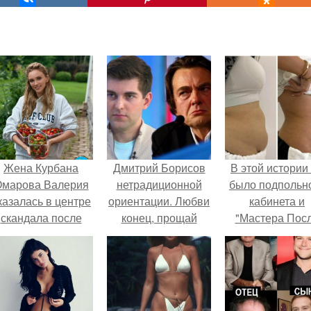
Жена Курбана
Дмитрий Борисов
В этой истории
марова Валерия
нетрадиционной
было подпольн
казалась в центре
ориентации. Любви
кабинета и
скандала после
конец, прощай
"Мастера Пос
визита блогера
«Первый»: почему
Двухнедельн
арины ильиной в
Эрнст выгнал экс-
Курсов".
её
любовника
осметологическую
Борисова из «Пусть
клинику.
говорят»?