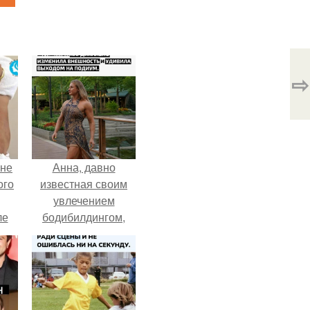
⇨
 не
Анна, давно
ого
известная своим
увлечением
ле
бодибилдингом,
ых
впервые
попробовала себя
в роли модели.