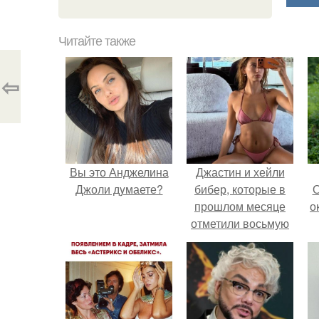
Читайте также
⇦
Вы это Анджелина
Джастин и хейли
Джоли дyмаете?
бибер, которые в
О
прошлом месяце
о
отметили восьмую
годовщину
помолвки, показали
М
новые фото с
совместного
к
отдыха.