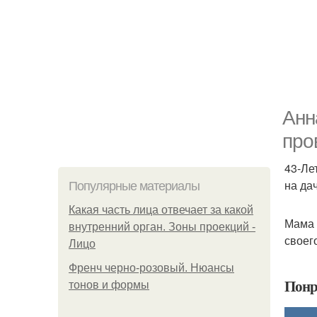
Анн
про
43-Ле
на да
Популярные материалы
Какая часть лица отвечает за какой
Мама 
внутренний орган. Зоны проекций -
своег
Лицо
Френч черно-розовый. Нюансы
Понр
тонов и формы