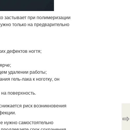
пко застывает при полимеризации
нужно только на предварительно
их дефектов ногтя;
ярче;
щем удалении работы;
ия гель-лака к ноготку, он
на поверхность.
 снижается риск возникновения
фекции.
⇨
не нужно самостоятельно
ы продлеваете срок сохранения