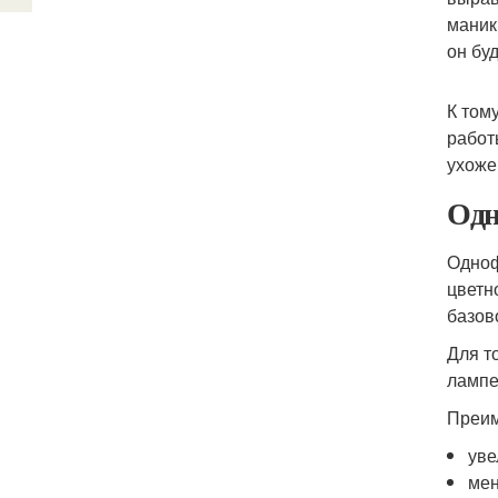
маник
он бу
К том
работ
ухоже
Одн
Одноф
цветн
базов
Для т
лампе
Преим
уве
мен