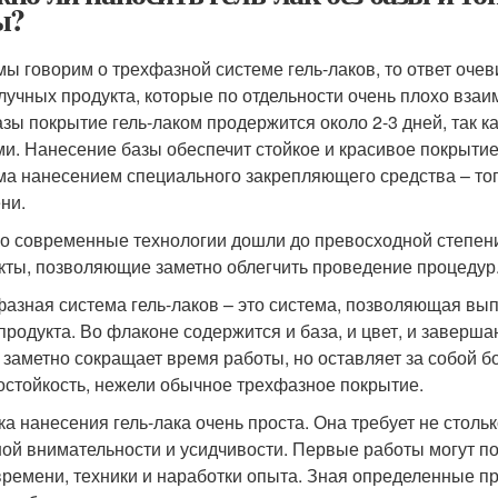
ы?
мы говорим о трехфазной системе гель-лаков, то ответ очевид
лучных продукта, которые по отдельности очень плохо вза
азы покрытие гель-лаком продержится около 2-3 дней, так к
ми. Нанесение базы обеспечит стойкое и красивое покрытие
ма нанесением специального закрепляющего средства – топ
ни.
о современные технологии дошли до превосходной степени
кты, позволяющие заметно облегчить проведение процедур
азная система гель-лаков – это система, позволяющая вы
продукта. Во флаконе содержится и база, и цвет, и заверша
и заметно сокращает время работы, но оставляет за собой 
остойкость, нежели обычное трехфазное покрытие.
ка нанесения гель-лака очень проста. Она требует не стольк
ой внимательности и усидчивости. Первые работы могут пол
времени, техники и наработки опыта. Зная определенные пр