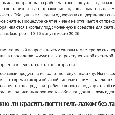
номия пространства на рабочем столе – актуально для маст
но поставить только 1 флакончик с однофазным гель-лаком
йкость. Обещанные 2 недели однофазник выдерживает спо
кое снятие. Процедура снятия ничем не отличается от трех
орачиваются в фольгу под смоченную в средстве для снят
ь-лак быстрее – 10-15 минут вместо 20-25.
кает логичный вопрос – почему салоны и мастера до сих п
тва, а продолжают «мучиться» с трехступенчатой системой.
 кроется в недостатках такого покрытия:
офазный продукт не исправит ногтевую пластину. Им не ср
тя, в то время как при обычной системе с этим справляется 
есение такого средства требует сноровки, ведь при такой 
ом, не подпилишь неровность – оба слоя должны лечь идеа
но ли красить ногти гель-лаком без ла
ем понимании гель-лаки представляют собой красящие сос