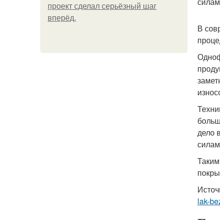
силам
проект сделал серьёзный шаг
вперёд.
В сов
проце
Одноф
проду
замет
износ
Техни
больш
дело 
силам
Таким
покры
Источ
lak-be