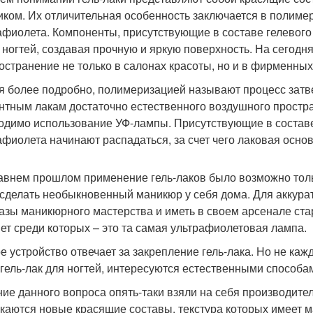
иком. Их отличительная особенность заключается в полимер
афиолета. Компоненты, присутствующие в составе гелевого
 ногтей, создавая прочную и яркую поверхность. На сегод
остранение не только в салонах красоты, но и в фирменных
я более подробно, полимеризацией называют процесс затв
нтным лакам достаточно естественного воздушного простра
одимо использование УФ-лампы. Присутствующие в состав
афиолета начинают распадаться, за счет чего лаковая основ
авнем прошлом применение гель-лаков было возможно толь
 сделать необыкновенный маникюр у себя дома. Для аккура
 азы маникюрного мастерства и иметь в своем арсенале ст
ет среди которых – это та самая ультрафиолетовая лампа.
е устройство отвечает за закрепление гель-лака. Но не каж
 гель-лак для ногтей, интересуются естественными способа
ие данного вопроса опять-таки взяли на себя производител
каются новые красящие составы, текстура которых имеет 