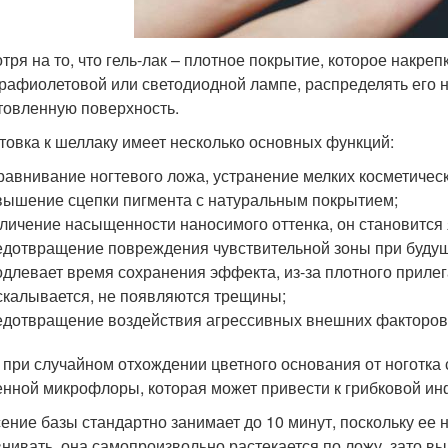
тря на то, что гель-лак – плотное покрытие, которое накре
трафиолетовой или светодиодной лампе, распределять его 
товленную поверхность.
товка к шеллаку имеет несколько основных функций:
авнивание ногтевого ложа, устранение мелких косметическ
ышение сцепки пигмента с натуральным покрытием;
личение насыщенности наносимого оттенка, он становится 
дотвращение повреждения чувствительной зоны при буду
длевает время сохранения эффекта, из-за плотного прилеган
скалывается, не появляются трещины;
дотвращение воздействия агрессивных внешних факторов 
 при случайном отхождении цветного основания от ноготка
енной микрофлоры, которая может привести к грибковой ин
ение базы стандартно занимает до 10 минут, поскольку ее 
нивать, она самопроизвольно растекается по ложу, зато в