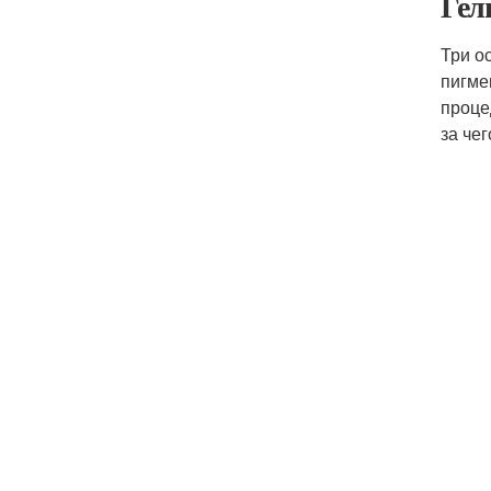
Гел
Три о
пигме
проце
за че