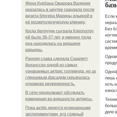
баз
Жена Курбана Омарова Валерия
оказалась в центре скандала после
Если 
визита блогера Марины ильиной в
нераз
её косметологическую клинику.
Без б
Когда беллуччи сыграла Клеопатру,
ногтя
ей было 36-37 лет, и именно тогда
систе
она находилась на вершине
време
карьеры.
Однак
Ранняя слава сделала Скарлетт
проду
йоханссон одной из самых
Одноф
узнаваемых актрис голливуда, но за
лишь 
глянцевым фасадом скрывалась
хоть 
огромная неуверенность.
износ
В сети продолжают обсуждать
Техни
изменения во внешности актрисы.
больш
Пока актёр делится кулинарными
дело 
экспериментами, его главный