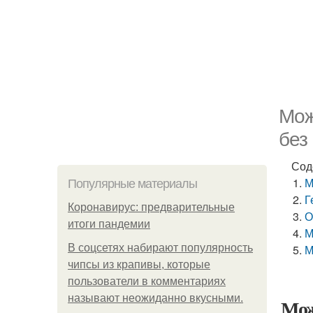
Мож
без
Сод
М
Популярные материалы
Г
Коронавирус: предварительные
О
итоги пандемии
М
В соцсетях набирают популярность
М
чипсы из крапивы, которые
пользователи в комментариях
называют неожиданно вкусными.
Мож