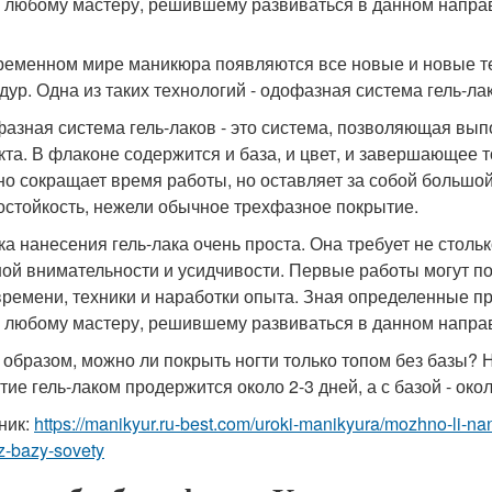
 любому мастеру, решившему развиваться в данном напра
ременном мире маникюра появляются все новые и новые т
дур. Одна из таких технологий - одофазная система гель-ла
азная система гель-лаков - это система, позволяющая вы
кта. В флаконе содержится и база, и цвет, и завершающее т
но сокращает время работы, но оставляет за собой большой
остойкость, нежели обычное трехфазное покрытие.
ка нанесения гель-лака очень проста. Она требует не стольк
ой внимательности и усидчивости. Первые работы могут пол
времени, техники и наработки опыта. Зная определенные пр
 любому мастеру, решившему развиваться в данном напра
 образом, можно ли покрыть ногти только топом без базы? На
тие гель-лаком продержится около 2-3 дней, а с базой - окол
ник:
https://manikyur.ru-best.com/uroki-manikyura/mozhno-li-nan
z-bazy-sovety