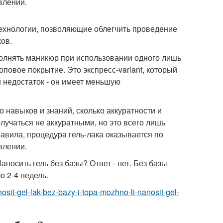
влении.
ехнологии, позволяющие облегчить проведение
ков.
полнять маникюр при использовании одного лишь
оповое покрытие. Это экспресс-variant, который
 недостаток - он имеет меньшую
о навыков и знаний, сколько аккуратности и
учаться не аккуратными, но это всего лишь
авила, процедура гель-лака оказывается по
влении.
носить гель без базы? Ответ - нет. Без базы
о 2-4 недель.
osit-gel-lak-bez-bazy-i-topa-mozhno-li-nanosit-gel-