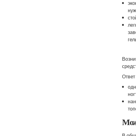
эко
нуж
сто
лег
зав
гел
Возни
средс
Ответ
одн
ног
нан
топ
Мож
В общ