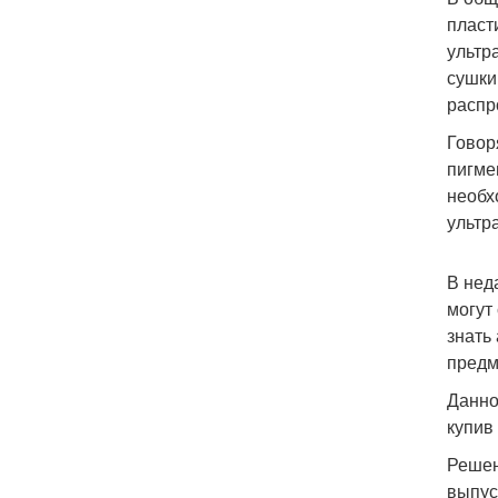
пласт
ультр
сушки
распр
Говор
пигме
необх
ультр
В нед
могут
знать
предм
Данно
купив
Решен
выпус