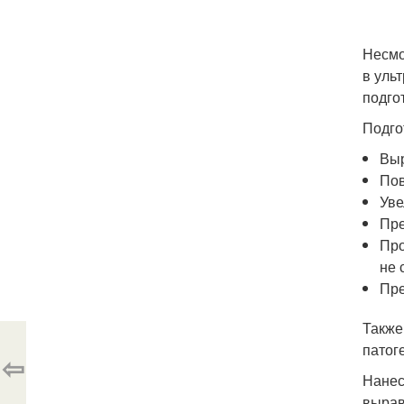
Несмо
в уль
подго
Подго
Выр
Пов
Уве
Пре
Про
не 
Пре
Также
патог
⇦
Нанес
вырав