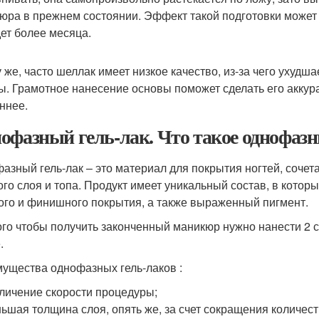
юра в прежнем состоянии. Эффект такой подготовки может 
дет более месяца.
у же, часто шеллак имеет низкое качество, из-за чего ухудш
ы. Грамотное нанесение основы поможет сделать его аккура
ннее.
офазный гель-лак. Что такое однофазн
азный гель-лак – это материал для покрытия ногтей, сочет
ого слоя и топа. Продукт имеет уникальный состав, в кото
ого и финишного покрытия, а также выраженный пигмент.
ого чтобы получить законченный маникюр нужно нанести 2 с
.
ущества однофазных гель-лаков :
личение скорости процедуры;
ьшая толщина слоя, опять же, за счет сокращения количест