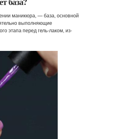
ет база?
ении маникюра, — база, основной
тоятельно выполняющие
го этапа перед гель-лаком, из-