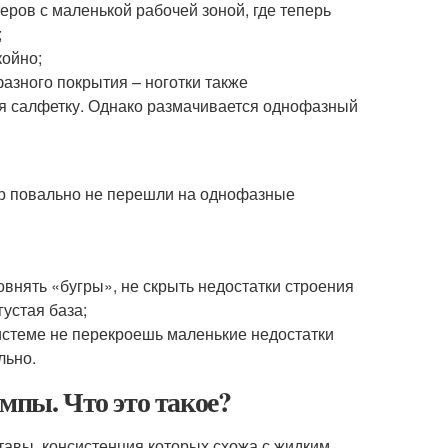
еров с маленькой рабочей зоной, где теперь
;
койно;
фазного покрытия – ноготки также
ия салфетку. Однако размачивается однофазный
ор повально не перешли на однофазные
овнять «бугры», не скрыть недостатки строения
густая база;
системе не перекроешь маленькие недостатки
льно.
мпы. Что это такое?
тавы, консистенция которых схожа с жидким