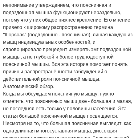
непонимание утверждением, что поясничная и
подвздошная мышца функционируют нераздельно,
потому что у них общее нижнее крепление. Его мнение
привело к широкому распространению термина
"Iliopsoas" (подвздошно - поясничная), лишая каждую из
мышц индивидуальных особенностей, и
спровоцировало прецедент измерять эмг подвздошной
мышцы, а не глубокой и более труднодоступной
поясничной мышцы. Вся эта история помогает понять
причины распространённости заблуждений о
действительной роли поясничной мышцы.
Анатомический обзор.
Когда мы обсуждаем поясничную мышцу, нужно
отметить, что поясничных мышц две - большая и малая,
но последняя есть только у половины населения. Эта
статья большой поясничной мышце посвящается.
Несмотря на то, что большая поясничная выглядит, как
одна длинная многосуставная мышца, диссекция
показывает несколько иную ситуацию. Брюшко каждой