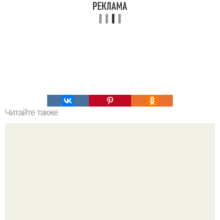
Читайте также
Растительные адаптогены. Наиболее эффективными
адаптогенами в спорте признаны: женьшень,