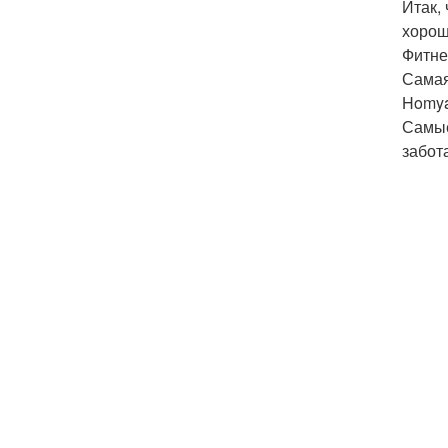
Итак,
хорош
Фитне
Самая
Homyak
Самые
забота