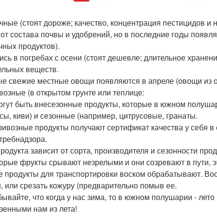
чные (стоят дороже; качество, концентрация пестицидов и н
 от состава почвы и удобрений, но в последние годы появл
чных продуктов).
ись в погребах с осени (стоят дешевле; длительное хранен
ельных веществ.
е свежие местные овощи появляются в апреле (овощи из отк
ивозные (в открытом грунте или теплице:
огут быть внесезонные продукты, которые в южном полуша
сы, киви) и сезонные (например, цитрусовые, гранаты.
ривозные продукты получают сертификат качества у себя в
требнадзора.
продукта зависит от сорта, производителя и сезонности прод
орые фрукты срывают незрелыми и они созревают в пути, эт
е продукты для транспортировки воском обрабатывают. Вос
й, или срезать кожуру (предварительно помыв ее.
бывайте, что когда у нас зима, то в южном полушарии - лет
зенными нам из лета!