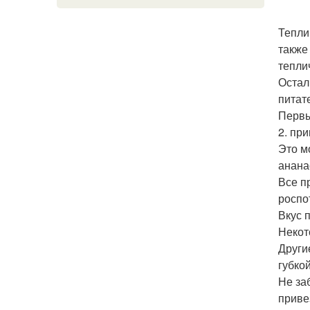
Тепли
также
тепли
Остал
питат
Первы
2. пр
Это м
анана
Все п
роспо
Вкус 
Некот
Други
губко
Не за
приве