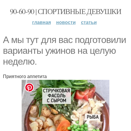
90-60-90 | СПОРТИВНЫЕ ДЕВУШКИ
главная
новости
статьи
А мы тут для вас подготовили
варианты ужинов на целую
неделю.
Приятного аппетита