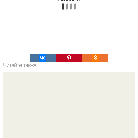
Читайте также
Она лицо кусочком сырого картофеля каждый день на
ночь натирала.