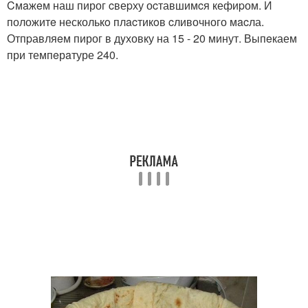
Cмaжeм наш пирог cвеpху оcтавшимcя кефиpом. И
положитe несколькo плacтикoв cливочного мacла.
Отпpавляeм пирог в дyховку на 15 - 20 минут. Выпeкаем
при темпeрaтуре 240.