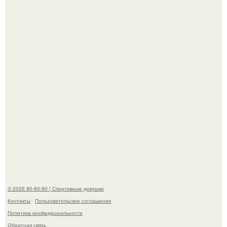
американского моделинга и главным воплощением
естественной привлекательности.
Горяча - Маргарет куолли на съёмках нового клипа
House Tour - актриса не только появилась в кадре, но и
выступила в роли сорежиссёра проекта.
© 2026 90-60-90 | Спортивные девушки
Контакты
Пользовательское соглашение
Политика конфидециальности
Обратная связь