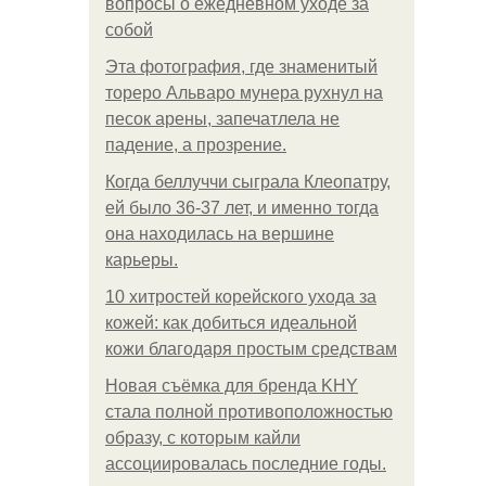
вопросы о ежедневном уходе за
собой
Эта фотография, где знаменитый
тореро Альваро мунера рухнул на
песок арены, запечатлела не
падение, а прозрение.
Когда беллуччи сыграла Клеопатру,
ей было 36-37 лет, и именно тогда
она находилась на вершине
карьеры.
10 хитростей корейского ухода за
кожей: как добиться идеальной
кожи благодаря простым средствам
Новая съёмка для бренда KHY
стала полной противоположностью
образу, с которым кайли
ассоциировалась последние годы.