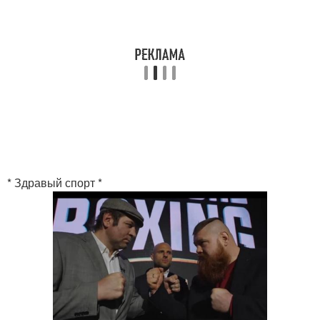
* Здравый спорт *