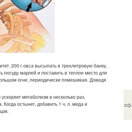
ет. 200 г овса высыпать в трехлитровую банку,
зать посуду марлей и поставить в теплое место для
ебольшом огне, периодически помешивая. Доведя
ускоряет метаболизм в несколько раз,
⇨
. Когда остынет, добавить 1 ч. л. меда и
щак.