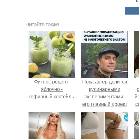
Читайте также
Фитнес рецепт:
Пока актёр делится
яблочно -
кулинарными
кефирный коктейль.
экспериментами,
й
его главный проект
с
сделал серьёзный
шаг вперёд.