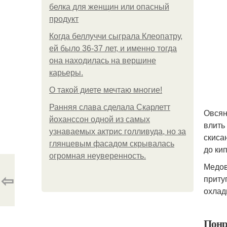
белка для женщин или опасный
продукт
Когда беллуччи сыграла Клеопатру,
ей было 36-37 лет, и именно тогда
она находилась на вершине
карьеры.
О такой диете мечтаю многие!
Ранняя слава сделала Скарлетт
Овсян
йоханссон одной из самых
влить 
узнаваемых актрис голливуда, но за
скиса
глянцевым фасадом скрывалась
до кип
огромная неуверенность.
Медов
⇦
притуп
охлад
Понр