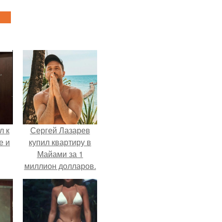
л к
Сергей Лазарев
е и
купил квартиру в
Майами за 1
миллион долларов.