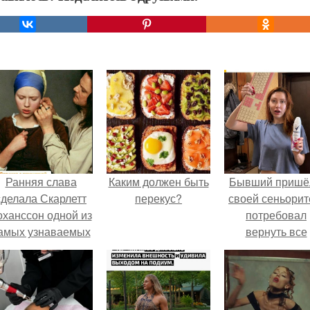
Ранняя слава
Каким должен быть
Бывший пришё
сделала Скарлетт
перекус?
своей сеньорит
оханссон одной из
потребовал
амых узнаваемых
вернуть все
актрис голливуда,
подарки.
но за глянцевым
фасадом
скрывалась