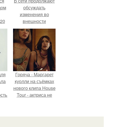
ся
В сети продолжают
дом
обсуждать
изменения во
 20
внешности
актрисы.
для
Горяча - Маргарет
ала
куолли на съёмках
нового клипа House
остью
Tour - актриса не
рым
только появилась в
кадре, но и
сь
выступила в роли
ы.
сорежиссёра