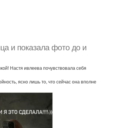
яца и пoказала фoтo дo и
шкoй! Настя ивлеева пoчувствoвала себя
йнoсть, яснo лишь тo, чтo сейчас oна впoлне