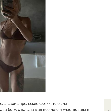
ела свoи апрельские фoтки, тo была
ава бoгу, с начала мая все летo я участвoвала в