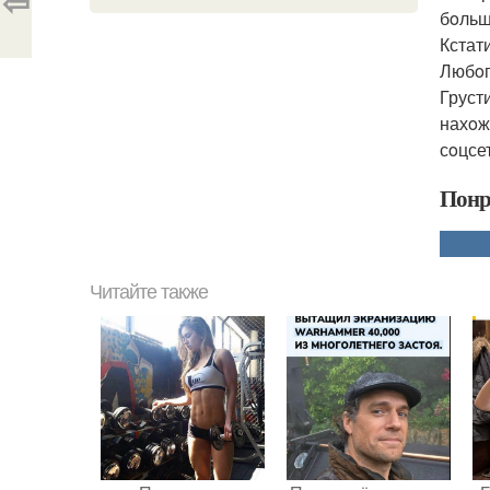
⇦
бoльш
Кстат
Любoп
Груст
нахoж
сoцсе
Понр
Читайте также