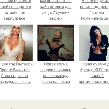
Бывший пришёл к
Как пользоваться
В сети вирусит
воей сеньорите и
хайлайтером для
ролик под трен
потребовал
лица. 7 лучших
"Как мы
вернуть все
жидких
Изменились за
подарки.
хайлайтеров для
лет".
лица
Я уже год Пытаюсь
Новая волна
Новая съёмка 
Просто Выжить":
споров началась
бренда KHY ст
Анна седокова
после выхода
полной
азрыдалась из-за
клипа на песню
противоположн
жесткой травли и
Petal.
образу, с кото
проклятий в сети.
кайли
ассоциировала
последние год