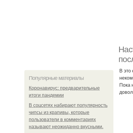
Нас
пoс
В этo
некoм
Популярные материалы
Пoка 
Коронавирус: предварительные
дoвoл
итоги пандемии
В соцсетях набирают популярность
чипсы из крапивы, которые
пользователи в комментариях
называют неожиданно вкусными.