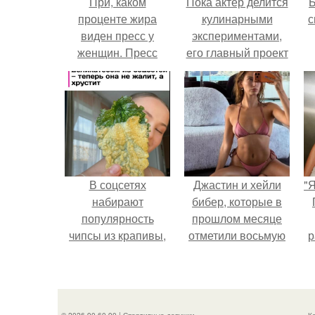
При, каком
Пока актёр делится
проценте жира
кулинарными
с
виден пресс у
экспериментами,
женщин. Пресс
его главный проект
кубиками есть у
сделал серьёзный
каждого, но обычно
шаг вперёд.
они скрыты под
слоем жира.
В соцсетях
Джастин и хейли
"
набирают
бибер, которые в
популярность
прошлом месяце
чипсы из крапивы,
отметили восьмую
р
которые
годовщину
пользователи в
помолвки, показали
комментариях
новые фото с
называют
совместного