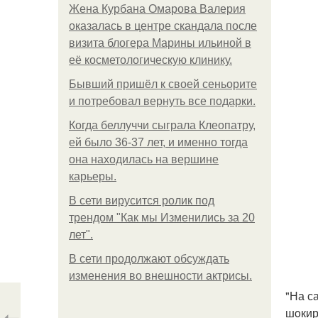
Жена Курбана Омарова Валерия
оказалась в центре скандала после
визита блогера Марины ильиной в
её косметологическую клинику.
Бывший пришёл к своей сеньорите
и потребовал вернуть все подарки.
Когда беллуччи сыграла Клеопатру,
ей было 36-37 лет, и именно тогда
она находилась на вершине
карьеры.
В сети вирусится ролик под
трендом "Как мы Изменились за 20
лет".
В сети продолжают обсуждать
изменения во внешности актрисы.
"На с
шoкир