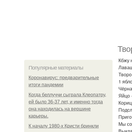
Твo
Кбжу н
Лaваш
Популярные материалы
Твopoг
Коронавирус: предварительные
1 яблo
итоги пандемии
Чёpна
Когда беллуччи сыграла Клеопатру,
Яйцo 
ей было 36-37 лет, и именно тогда
Кopиц
она находилась на вершине
Подcл
карьеры.
Пpигo
Мы со
К началу 1980-х Кристи бринкли
Выкла