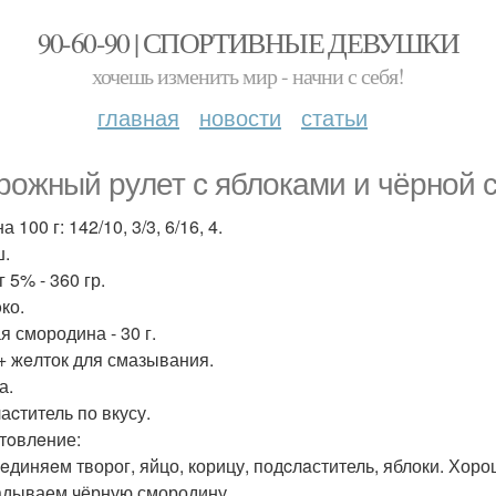
90-60-90 | СПОРТИВНЫЕ ДЕВУШКИ
хочешь изменить мир - начни с себя!
главная
новости
статьи
poжный pyлет с яблоками и чёрной 
а 100 г: 142/10, 3/3, 6/16, 4.
.
 5% - 360 гр.
ко.
я смородина - 30 г.
+ жeлток для смазывания.
а.
аcтитель по вкусу.
тoвлeние:
eдиняeм творог, яйцо, корицу, подcлaститель, яблоки. Х
дываем чёрную смородину.