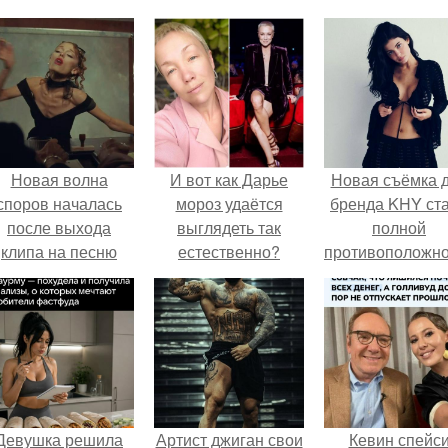
Новая волна
И вот как Дарье
Новая съёмка 
споров началась
мороз удаётся
бренда KHY ст
после выхода
выглядеть так
полной
клипа на песню
естественно?
противоположн
Petal.
образу, с кото
кайли
ассоциировала
последние год
Девушка решила
Артист джиган свои
Кевин спейс