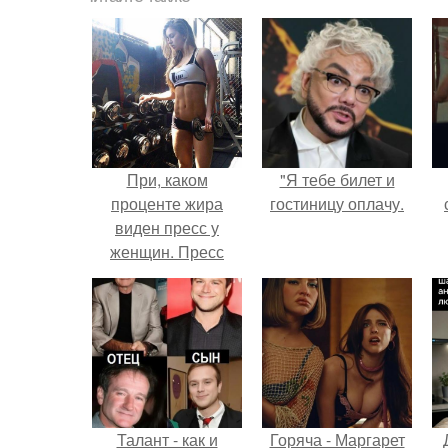
При, каком
"Я тебе билет и
проценте жира
гостиницу оплачу.
виден пресс у
женщин. Пресс
кубиками есть у
каждого, но обычно
они скрыты под
слоем жира.
Талант - как и
Горяча - Маргарет