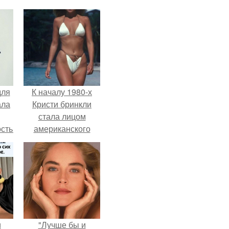
для
К началу 1980-х
ала
Кристи бринкли
стала лицом
остью
американского
рым
моделинга и
главным
сь
воплощением
ы.
естественной
привлекательности.
и
"Лучше бы и