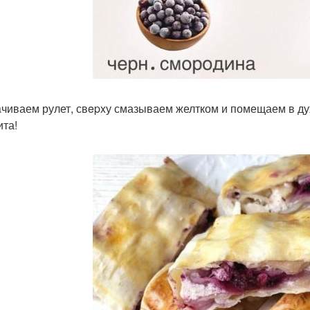
чиваем рулет, свepxу смазываем желтком и помещаем в дух
ита!