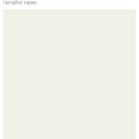
Читайте также
Что значит ухаживать за собой. Забота о себе, уход за
собой...
Полина гагарина отдыхает на морском курорте.