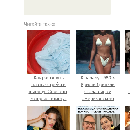
Читайте также
Как растянуть
К началу 1980-х
платье стрейч в
Кристи бринкли
ширину. Способы,
стала лицом
которые помогут
американского
растянуть одежду
моделинга и
главным
воплощением
естественной