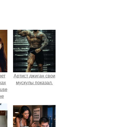
рет
Артист джиган свои
ках
мускулы показал.
ouse
не
ь в
оли