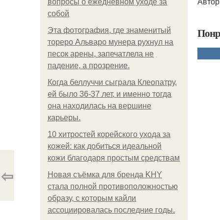
Автор
вопросы о ежедневном уходе за
собой
Понр
Эта фотография, где знаменитый
тореро Альваро мунера рухнул на
песок арены, запечатлела не
падение, а прозрение.
Когда беллуччи сыграла Клеопатру,
ей было 36-37 лет, и именно тогда
она находилась на вершине
карьеры.
10 хитростей корейского ухода за
кожей: как добиться идеальной
кожи благодаря простым средствам
⇦
Новая съёмка для бренда KHY
стала полной противоположностью
образу, с которым кайли
ассоциировалась последние годы.