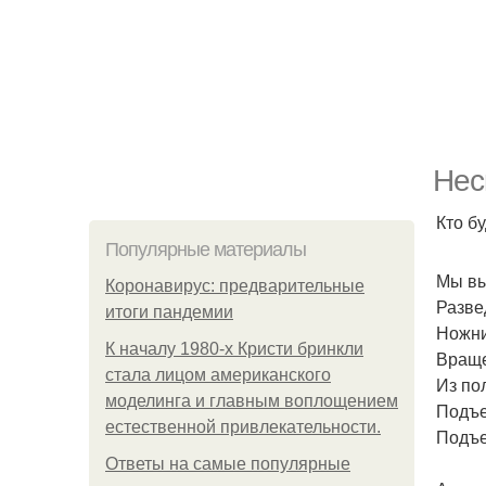
Нес
Кто б
Популярные материалы
Мы вы
Коронавирус: предварительные
Разве
итоги пандемии
Ножни
К началу 1980-х Кристи бринкли
Враще
стала лицом американского
Из по
моделинга и главным воплощением
Подъе
естественной привлекательности.
Подъе
Ответы на самые популярные