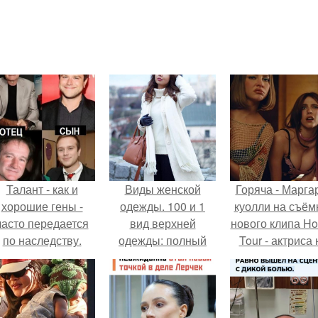
Талант - как и
Виды женской
Горяча - Марга
хорошие гены -
одежды. 100 и 1
куолли на съём
часто передается
вид верхней
нового клипа H
по наследству.
одежды: полный
Tour - актриса 
словарь видов
только появилас
пальто, курток и
кадре, но и
прочего
выступила в р
сорежиссёра