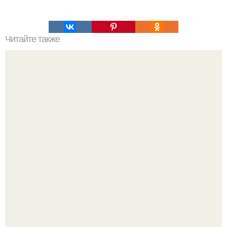
Читайте также
Салат с авокадо, курицей и брынзой.