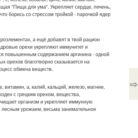
ящая "Пища для ума". Укрепляет сердце, печень,
что борись со стрессом тройкой - парочкой ядер
кроэлементах, а ещё добавят в твой рацион
у. Кедровые орехи укрепляют иммунитет и
ся повышенным содержанием аргинина - одной
ых орехов благотворно сказывается на
роцесс обмена веществ.
⇨
 витамин, а, калий, кальций, железо, магнии,
оден с грецким орехом, вещества,
чищает организм и укрепляет иммунную
 за лесным урожаем, весьма занимательное