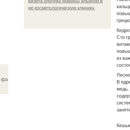
визита блогера Марины ильиной в
кальц
её косметологическую клинику.
повыш
грецк
Кедро
Сто г
витами
повыш
из ва
состо
Лесно
⇦
В ядр
медь,
содер
систе
занят
Кешью