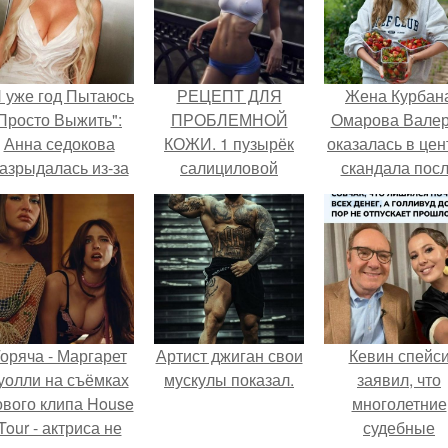
Я уже год Пытаюсь
РЕЦЕПТ ДЛЯ
Жена Курбан
Просто Выжить":
ПРОБЛЕМНОЙ
Омарова Вале
Анна седокова
КОЖИ. 1 пузырёк
оказалась в цен
азрыдалась из-за
салициловой
скандала пос
жесткой травли и
кислоты по 40 мл.
визита блогер
проклятий в сети.
1%.
Марины ильино
её
косметологичес
клинику.
оряча - Маргарет
Артист джиган свои
Кевин спейс
уолли на съёмках
мускулы показал.
заявил, что
ового клипа House
многолетние
Tour - актриса не
судебные