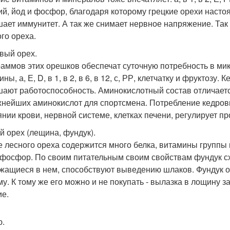
ий, йод и фосфор, благодаря которому грецкие орехи насто
ает иммунитет. А так же снимает нервное напряжение. Так 
ого ореха.
вый орех.
раммов этих орешков обеспечат суточную потребность в ми
ны, а, Е, D, в 1, в 2, в 6, в 12, с, РР, клетчатку и фруктоз
ают работоспособность. Аминокислотный состав отличает
жнейших аминокислот для спортсмена. Потребление кедров
янии крови, нервной системе, клетках печени, регулирует п
й орех (лещина, фундук).
е лесного ореха содержится много белка, витамины группы в,
 фосфор. По своим питательным своим свойствам фундук сх
жащиеся в нем, способствуют выведению шлаков. Фундук о
му. К тому же его можно и не покупать - вылазка в лощину
ие.
.