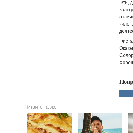
Эти, д
кальц
отлич
килог
деяте
Фиста
Оказы
Содер
Хорош
Понр
Читайте также