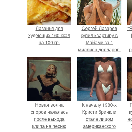
Лазанья для
Сергей Лазарев
"
худеющих 160 ккал
купил квартиру в
на 100 гр.
Майами за 1
миллион долларов.
р
Новая волна
К началу 1980-х
Г
споров началась
Кристи бринкли
к
после выхода
стала лицом
н
клипа на песню
американского