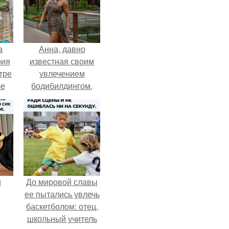
а
Анна, давно
рия
известная своим
тре
увлечением
ле
бодибилдингом,
а
впервые
й в
попробовала себя
в роли модели.
кую
и
До мировой славы
ее пытались увлечь
баскетболом: отец,
школьный учитель