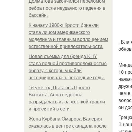
Долматова закончился переломом
ребра после неудачного падения в
бассейн.
К началу 1980-х Кристи бринкли
стала лицом американского
моделинга и главным воплощением
. Бла
естественной привлекательности.
обнов
Новая съёмка для бренда KHY
стала полной противоположностью
Минда
образу, с которым кайли
18 пр
ассоциировалась последние годы.
начал
дружи
"Я уже год Пытаюсь Просто
чем в
Выжить": Анна седокова
волос
разрыдалась из-за жесткой травли
он до
и проклятий в сети.
Грецк
Жена Курбана Омарова Валерия
В наш
оказалась в центре скандала после
Наличи