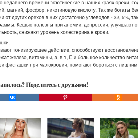
о недавнего времени экзотические в наших краях орехи, содер
ий, магний, фосфор, никотиновую кислоту. Так же богаты б
ии от других орехов в них достаточно углеводов - 22, 5%, т
раммы. Кешью полезны при анемии, депрессии, улучшают 
льность, снижают уровень холестерина в крови.
шки.
вают тонизирующее действие, способствуют восстановлени
жат железо, витамины, а, в 1, Е и большое количество витам
и фисташки при малокровии, помогают бороться с лишним
авилось? Поделитесь с друзьями!