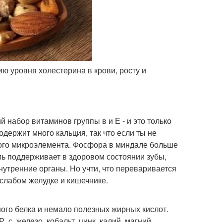
ию уровня холестерина в крови, росту и
 набор витаминов группы в и Е - и это только
одержит много кальция, так что если ты не
ого микроэлемента. Фосфора в миндале больше
аль поддерживает в здоровом состоянии зубы,
нутренние органы. Но учти, что переваривается
 слабом желудке и кишечнике.
ного белка и немало полезных жирных кислот.
, с, железо, кобальт, цинк, калий, магний,