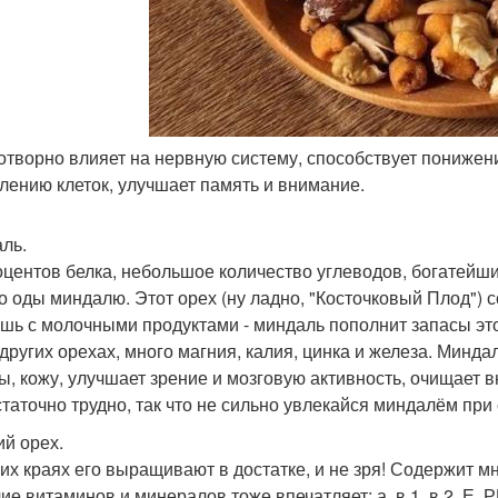
готворно влияет на нервную систему, способствует понижен
лению клеток, улучшает память и внимание.
ль.
оцентов белка, небольшое количество углеводов, богатейший
о оды миндалю. Этот орех (ну ладно, "Косточковый Плод") с
шь с молочными продуктами - миндаль пополнит запасы эт
 других орехах, много магния, калия, цинка и железа. Минд
ы, кожу, улучшает зрение и мозговую активность, очищает в
статочно трудно, так что не сильно увлекайся миндалём при
ий орех.
их краях его выращивают в достатке, и не зря! Содержит м
е витаминов и минералов тоже впечатляет: а, в 1, в 2, Е, РР