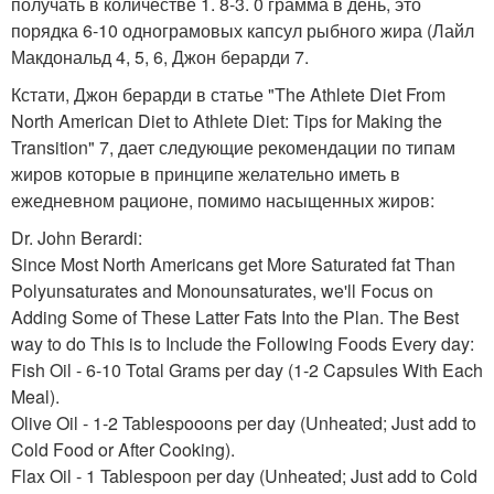
получать в количестве 1. 8-3. 0 грамма в день, это
порядка 6-10 однограмовых капсул рыбного жира (Лайл
Макдональд 4, 5, 6, Джон берарди 7.
Кстати, Джон берарди в статье "The Athlete Diet From
North American Diet to Athlete Diet: Tips for Making the
Transition" 7, дает следующие рекомендации по типам
жиров которые в принципе желательно иметь в
ежедневном рационе, помимо насыщенных жиров:
Dr. John Berardi:
Since Most North Americans get More Saturated fat Than
Polyunsaturates and Monounsaturates, we'll Focus on
Adding Some of These Latter Fats Into the Plan. The Best
way to do This is to Include the Following Foods Every day:
Fish Oil - 6-10 Total Grams per day (1-2 Capsules With Each
Meal).
Olive Oil - 1-2 Tablespooons per day (Unheated; Just add to
Cold Food or After Cooking).
Flax Oil - 1 Tablespoon per day (Unheated; Just add to Cold