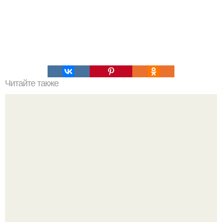
Читайте также
Валерию Меладзе уже было 55 лет!