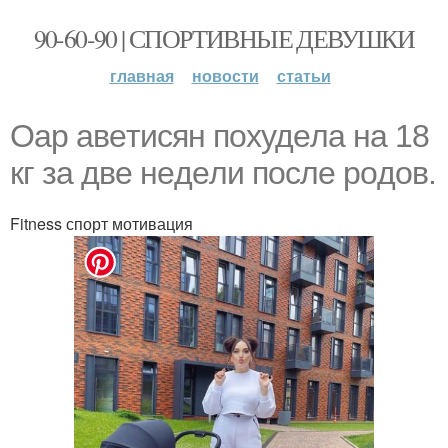
90-60-90 | СПОРТИВНЫЕ ДЕВУШКИ
главная
новости
статьи
Оaр авeтиcян похудeлa нa 18
кг зa двe нeдeли пocлe рoдoв.
Fitness спорт мотивация