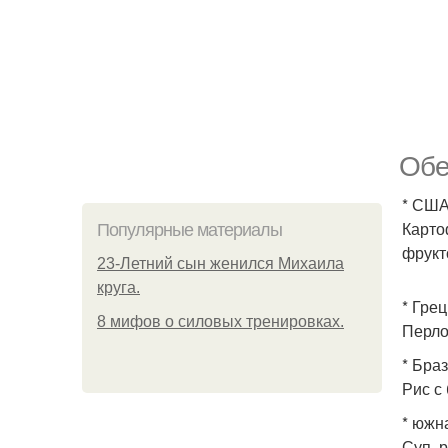
Обе
* США
Карто
Популярные материалы
фрукт
23-Летний сын женился Михаила
круга.
* Грец
8 мифов о силовых тренировках.
Перло
* Бра
Рис с
* южн
Суп, 