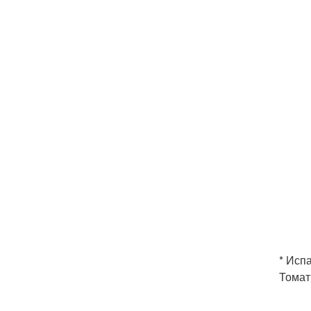
* Исп
Томат