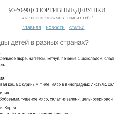
90-60-90 | СПОРТИВНЫЕ ДЕВУШКИ
хочешь изменить мир - начни с себя!
главная
новости
статьи
ды детей в разных странах?
.
фельное пюре, наггетсы, кетчуп, печенье с шоколадом, сла
ов.
ия.
вая каша с куриным Филе, мясо в виноградных листьях, сал
зилия.
 бобовыми, тушеное мясо, салат из зелени, цельнозерновой
ая Корея.
рис, тофу, отварные и свежие овощи.