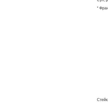
* Фра
Стейк