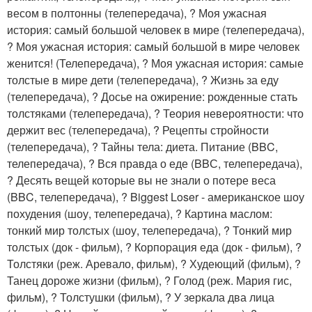
весом в полтонны (телепередача), ? Моя ужасная
история: самый большой человек в мире (телепередача),
? Моя ужасная история: самый большой в мире человек
женится! (Телепередача), ? Моя ужасная история: самые
толстые в мире дети (телепередача), ? Жизнь за еду
(телепередача), ? Досье на ожирение: рожденные стать
толстяками (телепередача), ? Теория невероятности: что
держит вес (телепередача), ? Рецепты стройности
(телепередача), ? Тайны тела: диета. Питание (BBC,
телепередача), ? Вся правда о еде (BBС, телепередача),
? Десять вещей которые вы не знали о потере веса
(BBC, телепередача), ? Biggest Loser - американское шоу
похудения (шоу, телепередача), ? Картина маслом:
тонкий мир толстых (шоу, телепередача), ? Тонкий мир
толстых (док - фильм), ? Корпорация еда (док - фильм), ?
Толстяки (реж. Аревало, фильм), ? Худеющий (фильм), ?
Танец дороже жизни (фильм), ? Голод (реж. Мария гис,
фильм), ? Толстушки (фильм), ? У зеркала два лица