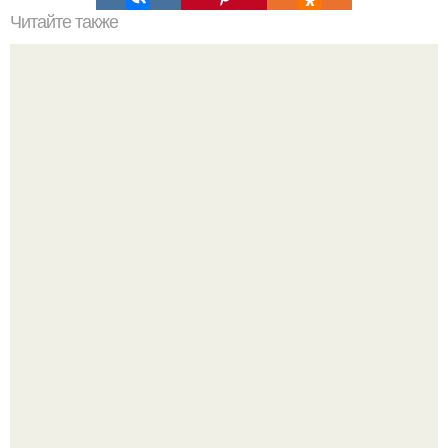
Читайте также
6 правил быстрого похудения.
Анна, давно известная своим увлечением
бодибилдингом, впервые попробовала себя в роли
модели.