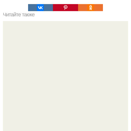
Читайте также
Салат с авокадо, курицей и брынзой.
Бывший пришёл к своей сеньорите и потребовал