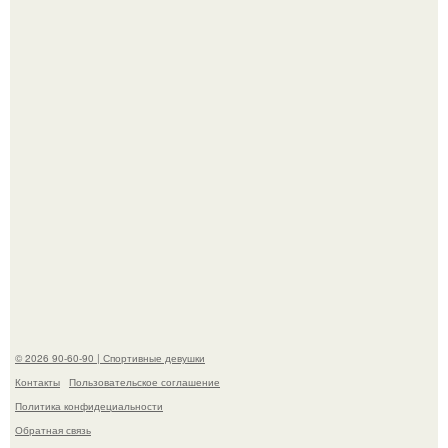
Новая волна споров началась после выхода клипа на
песню Petal.
Талант - как и хорошие гены - часто передается по
наследству.
© 2026 90-60-90 | Спортивные девушки
Контакты
Пользовательское соглашение
Политика конфидециальности
Обратная связь