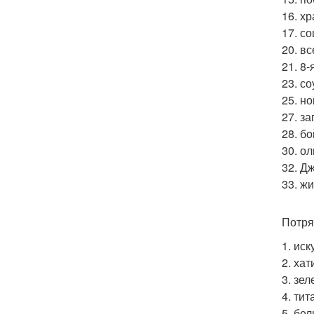
16. х
17. с
20. вс
21. 8
23. с
25. но
27. з
28. б
30. ол
32. Д
33. жи
Потря
1. ис
2. ха
3. зе
4. тит
5. бе