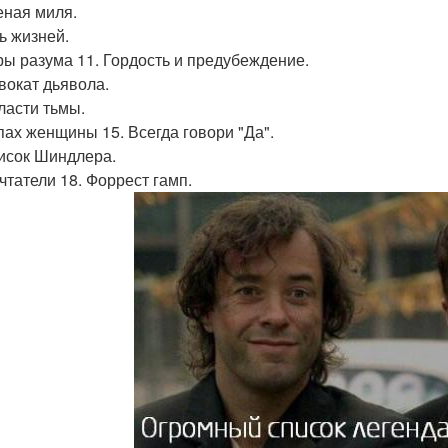
леная миля.
ь жизней.
гры разума 11. Гордость и предубеждение.
двокат дьявола.
бласти тьмы.
апах женщины 15. Всегда говори "Да".
писок Шиндлера.
ечтатели 18. Форрест гамп.