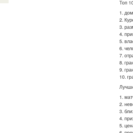
Топ 1
1. дом
2. Кур
3. ра
4. при
5. вл
6. чел
7. от
8. гр
9. гр
10. гр
Лучши
1. мат
2. не
3. бли
4. пр
5. це
6. пр