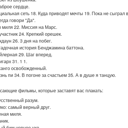
раброе сердце.
оциальная сеть 18. Куда приводят мечты 19. Пока не сыграл 
егда говори "Да".
-я миля 22. Миссия на Марс.
оучастник 24. Крепкий орешек.
кдаун 26. 3 дня на побег.
агадочная история Бенджамина баттона.
ойлерная 29. Шаг вперед.
игарх 31. 1 1.
жанго освобожденный.
знь пи 34. В погоне за счастьем 35. А в душе я танцую.
сающие фильмы, которые заставят вас плакать:
кусственный разум.
тико: самый верный друг.
леная миля.
аник.
лый бим черное ухо.