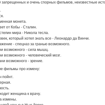
0 запрещенных и очень спорных фильмов, неизвестные ист
.
ск.
зменная монета.
вет от Кобы - Сталин.
астелин мира - Никола тесла.
овек, который хотел знать все - Леонардо да Винчи.
ражение - спецназ за гранью возможного.
ани возможного - сила мышц.
ани возможного - человеческий мозг.
ани возможного - зрение.
е фильмы про измену:
ч пойнт.
верная.
зость.
иходит женщина к врачу.
на измены.
ошлой ночью в Нью-йорке.