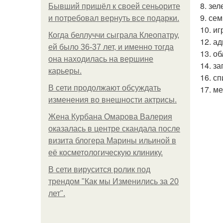
8. зе
Бывший пришёл к своей сеньорите
9. сем
и потребовал вернуть все подарки.
10. и
Когда беллуччи сыграла Клеопатру,
12. а
ей было 36-37 лет, и именно тогда
13. о
она находилась на вершине
14. з
карьеры.
16. с
В сети продолжают обсуждать
17. м
изменения во внешности актрисы.
Жена Курбана Омарова Валерия
оказалась в центре скандала после
визита блогера Марины ильиной в
её косметологическую клинику.
В сети вирусится ролик под
трендом "Как мы Изменились за 20
лет".