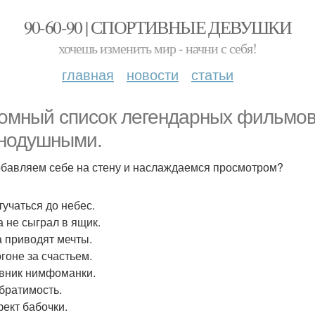
90-60-90 | СПОРТИВНЫЕ ДЕВУШКИ
хочешь изменить мир - начни с себя!
главная
новости
статьи
омный список легендарных фильмов,
нодушными.
бавляем себе на стену и наслаждаемся просмотром?
тучаться до небес.
а не сыграл в ящик.
да приводят мечты.
огоне за счастьем.
евник нимфоманки.
обратимость.
фект бабочки.