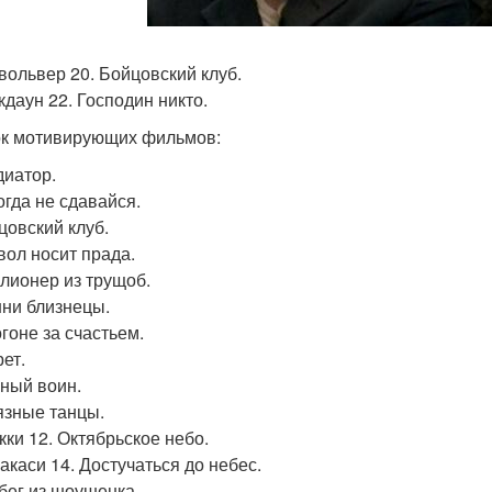
евольвер 20. Бойцовский клуб.
кдаун 22. Господин никто.
к мотивирующих фильмов:
диатор.
огда не сдавайся.
цовский клуб.
явол носит прада.
ллионер из трущоб.
шни близнецы.
огоне за счастьем.
рет.
рный воин.
рязные танцы.
кки 12. Октябрьское небо.
макаси 14. Достучаться до небес.
обег из шоушенка.