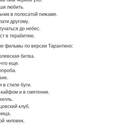
еши любить.
льчик в полосатой пижаме.
лати другому.
тучаться до небес.
ост в терабитию.
е фильмы по версии Тарантино:
ролевская битва.
-что еще.
нопроба.
вие.
и в стиле буги.
д кайфом и в смятении.
вилль.
цовский клуб.
ница.
ой человек.