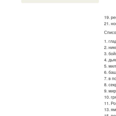
19. р
21. но
Списо
1. гла
2. ник
3. бой
4. дь
5. ми
6. ба
7. в п
8. сек
9. ми
10. г
11. Ро
13. я
15. п