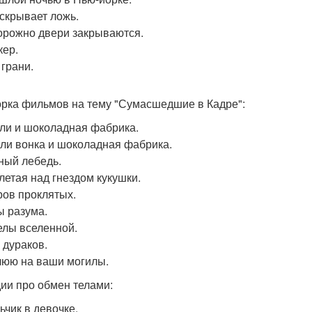
 скрывает ложь.
торожно двери закрываются.
кер.
 грани.
рка фильмов на тему "Сумасшедшие в Кадре":
рли и шоколадная фабрика.
лли вонка и шоколадная фабрика.
рный лебедь.
олетая над гнездом кукушки.
тров проклятых.
ы разума.
гелы вселенной.
 дураков.
плюю на ваши могилы.
ии про обмен телами:
ьчик в девочке.