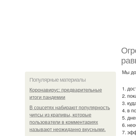
Огр
рав
Мы до
Популярные материалы
1. дос
Коронавирус: предварительные
2. пок
итоги пандемии
3. ку
В соцсетях набирают популярность
4. в п
чипсы из крапивы, которые
5. дн
пользователи в комментариях
6. не
называют неожиданно вкусными.
7. эф