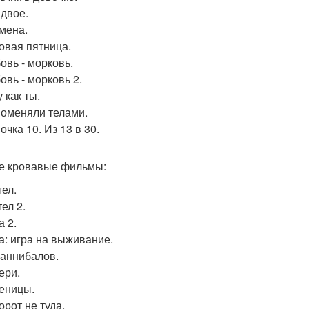
 двое.
дмена.
мовая пятница.
овь - морковь.
овь - морковь 2.
у как ты.
 поменяли телами.
очка 10. Из 13 в 30.
 кровавые фильмы:
тел.
тел 2.
а 2.
ла: игра на выживание.
 каннибалов.
ери.
ченицы.
орот не туда.