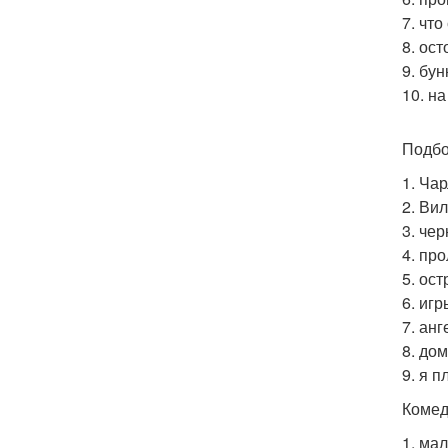
7. что
8. ос
9. бун
10. на
Подбо
1. Ча
2. Ви
3. че
4. пр
5. ос
6. игр
7. ан
8. дом
9. я 
Комед
1. мал