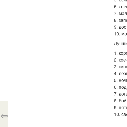
6. сп
7. ма
8. зап
9. дос
10. м
Лучши
1. ко
2. кое
3. ки
4. лез
5. ноч
6. по
7. дог
8. бой
9. пят
⇦
10. св