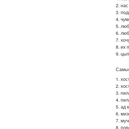
2. нас
3. по
4. чу
5. люб
6. люб
7. хоч
8. их
9. цып
Самые
1. хос
2. хос
3. пил
4. пи
5. ад
6. миз
7. му
8. пов