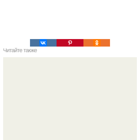
Читайте также
Что значит ухаживать за собой. Забота о себе, уход за
собой...