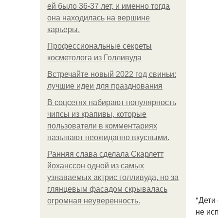
ей было 36-37 лет, и именно тогда
она находилась на вершине
карьеры.
Профессиональные секреты
косметолога из Голливуда
Встречайте новый 2022 год свиньи:
лучшие идеи для празднования
В соцсетях набирают популярность
чипсы из крапивы, которые
пользователи в комментариях
называют неожиданно вкусными.
Ранняя слава сделала Скарлетт
йоханссон одной из самых
узнаваемых актрис голливуда, но за
глянцевым фасадом скрывалась
"Дети
огромная неуверенность.
не ис