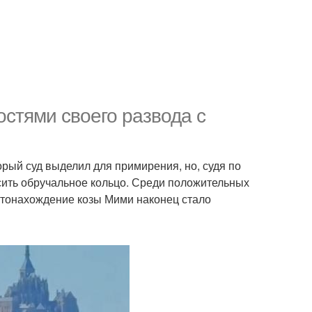
стями своего развода с
орый суд выделил для примирения, но, судя по
осить обручальное кольцо. Среди положительных
стонахождение козы Мими наконец стало