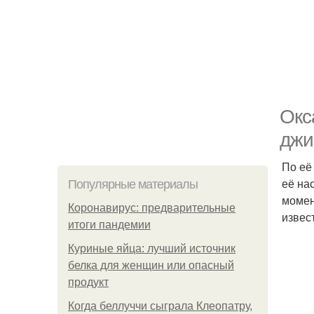
Окс
джи
По её
её на
Популярные материалы
момен
Коронавирус: предварительные
извес
итоги пандемии
Куриные яйца: лучший источник
белка для женщин или опасный
продукт
Когда беллуччи сыграла Клеопатру,