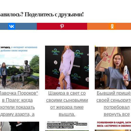
авилось? Поделитесь с друзьями!
Лавочка Пороков"
Шакира в свет со
Бывший пришё
в Праге: когда
своими сыновьями
своей сеньорит
хотели показать
от жерара пике
потребовал
драму азарта, а
вышла.
вернуть все
получился 18+.
подарки.