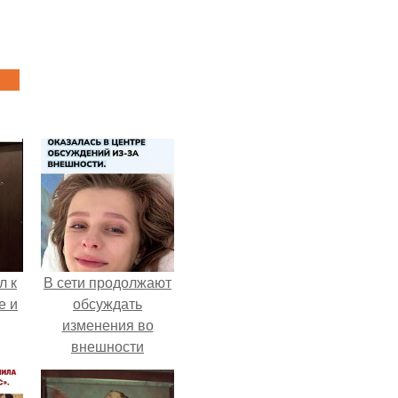
л к
В сети продолжают
е и
обсуждать
изменения во
внешности
актрисы.